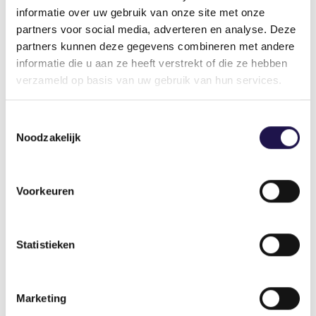
informatie over uw gebruik van onze site met onze
partners voor social media, adverteren en analyse. Deze
partners kunnen deze gegevens combineren met andere
informatie die u aan ze heeft verstrekt of die ze hebben
Uitzendkrachten die aan de voorwaarden
verzameld op basis van uw gebruik van hun services.
voldoen, kunnen maximaal 3 jaar vóór hun AOW-
leeftijd stoppen met werken.
Toestemmingsselectie
Noodzakelijk
Nieuws
Voorkeuren
Nieuwe versie CAO voor
Statistieken
Uitzendkrachten online
Marketing