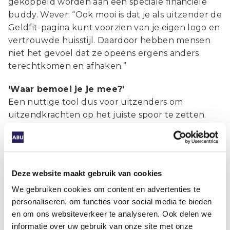
gekoppeld worden aan een speciale financiële
buddy. Wever: “Ook mooi is dat je als uitzender de
Geldfit-pagina kunt voorzien van je eigen logo en
vertrouwde huisstijl. Daardoor hebben mensen
niet het gevoel dat ze opeens ergens anders
terechtkomen en afhaken.”
‘Waar bemoei je je mee?’
Een nuttige tool dus voor uitzenders om
uitzendkrachten op het juiste spoor te zetten.
Dat betekent niet dat je nu achterover kunt
leunen, zo meent Wever. Niet iedereen bezoekt
immers de website of maakt de test. “Het blijft
heel belangrijk om hier veel aandacht aan te
Deze website maakt gebruik van cookies
besteden. Wij willen dat uitzendkrachten weten
We gebruiken cookies om content en advertenties te
dat wij dit onderwerp heel serieus nemen, dat ze
personaliseren, om functies voor social media te bieden
bij ons terechtkunnen. Het onderwerp ligt
en om ons websiteverkeer te analyseren. Ook delen we
gevoelig, geldzorgen gaan vaak gepaard met
informatie over uw gebruik van onze site met onze