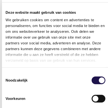
en dat dat ook gewoon nog kan als je
bijvoorbeeld 58 jaar bent. Dat is een belangrijk
Deze website maakt gebruik van cookies
inzicht. Niet zozeer voor jophoppers, die toch wel
aan hun cv werken, maar juist voor werknemers
We gebruiken cookies om content en advertenties te
personaliseren, om functies voor social media te bieden en
die al lange periode voor één baas werken. ‘Ik zit
om ons websiteverkeer te analyseren. Ook delen we
wel comfortabel’, hoor ik vaak. Maar banen
informatie over uw gebruik van onze site met onze
veranderen. Het mooie van deze regeling is dat
partners voor social media, adverteren en analyse. Deze
het heel praktisch is. In plaats van werknemers
partners kunnen deze gegevens combineren met andere
allerlei ingewikkelde kortingen te geven via de
informatie die u aan ze heeft verstrekt of die ze hebben
belasting, schijnt dit een stuk makkelijker te zijn.
verzameld op basis van uw gebruik van hun services.
Dat is belangrijk, want het geld moet
terechtkomen bij de mensen die scholing het
Toestemmingsselectie
hardst nodig hebben. Deze subsidie helpt om
Noodzakelijk
werknemers duurzamer inzetbaar te maken,
maar het kan voor mensen óók een aanzet zijn
om het werk te gaan doen dat ze echt leuk
vinden, waar ze gelukkig van worden. De tijd is
Voorkeuren
daar nu goed voor. De arbeidsmarkt is booming,