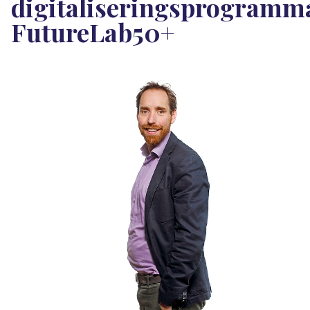
digitaliseringsprogramm
FutureLab50+