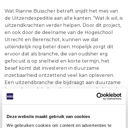
Wat Rianne Busscher betreft snijdt het mes van
de Uitzendexpeditie aan alle kanten. “Wat ik wil, is
uitzendkrachten verder helpen. Door dit project,
en ook door de deelname van de Hogeschool
Utrecht en Berenschot, kunnen we dat
uiteindelijk nog beter doen. Hopelijk zorgt dit
ervoor dat als branche, die van oudsher erg
gefocust is op snelheid en korte termijn, het
besef komt dat investeren in duurzame
inzetbaarheid ontzettend veel kan opleveren.
Een uitzendbranche die bijdraagt aan duurzame
banen kan ook helpen het imago van de branche
te verbeteren.” Ootes: “De Uitzendexpeditie zal
hopelijk zorgen voor meer bewustwording van
het belang van duurzame inzetbaarheid en dit
Deze website maakt gebruik van cookies
onderwerp ook qua werkwijze en praktische
tools stevig verankeren in onze branche.”
We gebruiken cookies om content en advertenties te