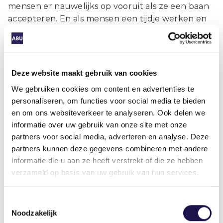
mensen er nauwelijks op vooruit als ze een baan
accepteren. En als mensen een tijdje werken en
dan weer terugvallen in de uitkering, worden ze
met ingewikkelde berekeningen geconfronteerd.
Dat zorgt voor veel onzekerheid bij mensen die
toch al weinig financiële armslag hebben.”
Deze website maakt gebruik van cookies
Bovendien zou het volgens Van Breda goed zijn
We gebruiken cookies om content en advertenties te
als minister Carola Schouten inzet op meer
personaliseren, om functies voor social media te bieden
publiek-private samenwerking binnen de
en om ons websiteverkeer te analyseren. Ook delen we
Regionale Mobiliteitsteams. “In een aantal RMT’s
informatie over uw gebruik van onze site met onze
loopt die samenwerking goed, maar zeker niet
partners voor social media, adverteren en analyse. Deze
overal. Dat is een gemiste kans. De
partners kunnen deze gegevens combineren met andere
uitzendbranche heeft veel kennis en kunde te
informatie die u aan ze heeft verstrekt of die ze hebben
bieden. Laten we vooral met vereende krachten
verzameld op basis van uw gebruik van hun services.
proberen om zoveel mogelijk onbenut talent aan
een baan te helpen.” Van der Gaag sluit zich daar
Toestemmingsselectie
volmondig bij aan. “De afgelopen maanden
Noodzakelijk
hebben we regelmatig podcasts gemaakt waarin