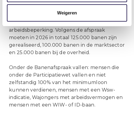
In 2013 hebben het kabinet en sociale
Weigeren
partners afgesproken banen te creëren bij
reguliere werkgevers voor mensen met een
arbeidsbeperking. Volgens de afspraak
moeten in 2026 in totaal 125.000 banen zijn
gerealiseerd, 100.000 banen in de marktsector
en 25.000 banen bij de overheid.
Onder de Banenafspraak vallen: mensen die
onder de Participatiewet vallen en niet
zelfstandig 100% van het minimumloon
kunnen verdienen, mensen met een Wsw-
indicatie, Wajongers met arbeidsvermogen en
mensen met een WIW- of ID-baan.