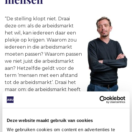
“De stelling klopt niet. Draai
deze om: als de arbeidsmarkt
het wil, kan iedereen daar een
plekje op krijgen. Waarom zou
iedereen in die arbeidsmarkt
moeten passen? Waarom passen
we niet juist die arbeidsmarkt
aan? Hetzelfde geldt voor de
term ‘mensen met een afstand
tot de arbeidsmarkt’. Draai het
maar om: de arbeidsmarkt heeft
een afstand tot mensen. Kortom,
het gaat om een
mentaliteitsverandering.
Waartoe is er een arbeidsmarkt? Enkel om
Deze website maakt gebruik van cookies
economische meerwaarde te creëren? Of willen we
We gebruiken cookies om content en advertenties te
ook maatschappelijke meerwaarde creëren? Het is