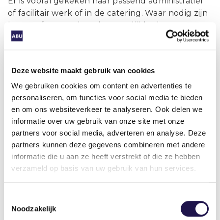
Er is vooral gekeken naar passend administratief
of facilitair werk of in de catering. Waar nodig zijn
banen afgestemd op de mogelijkheden van
deelnemers. Bijvoorbeeld de werktijden, maar
intern heeft Driessen het takenpakket voor
deelnemers soms ook aangepast zodat het wél
Deze website maakt gebruik van cookies
goed aansluit. Bijvoorbeeld met meer
We gebruiken cookies om content en advertenties te
ondersteunende administratieve taken.
personaliseren, om functies voor social media te bieden
Na acht maanden hebben vier van de zes
en om ons websiteverkeer te analyseren. Ook delen we
deelnemers een nieuw arbeidscontract
informatie over uw gebruik van onze site met onze
gekregen. Twee bij Driessen en twee bij
partners voor social media, adverteren en analyse. Deze
opdrachtgevers. Loonen: “Wij hebben er twee
partners kunnen deze gegevens combineren met andere
geweldige collega’s aan overgehouden en de
informatie die u aan ze heeft verstrekt of die ze hebben
andere vier ook waardevolle ontwikkelkansen
verzameld op basis van uw gebruik van hun services.
kunnen bieden.” De lessen worden benut voor
een grotere groep deelnemers die eind 2023
Toestemmingsselectie
start. Hierbij wordt extra ingezet op het vinden
Noodzakelijk
van banen bij werkgevers in de regio om nog