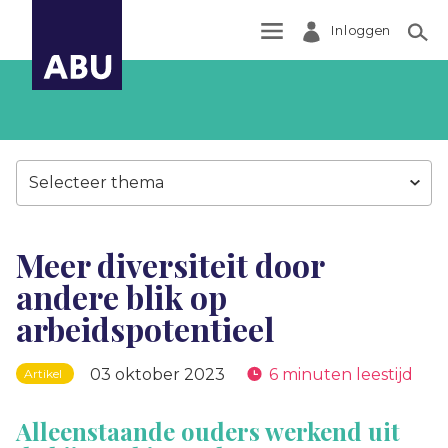
Inloggen
Zoek
Selecteer thema
Meer diversiteit door
andere blik op
arbeidspotentieel
03 oktober 2023
6 minuten leestijd
Artikel
Alleenstaande ouders werkend uit