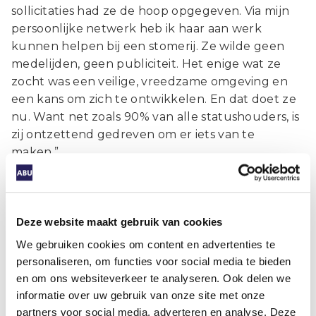
sollicitaties had ze de hoop opgegeven. Via mijn
persoonlijke netwerk heb ik haar aan werk
kunnen helpen bij een stomerij. Ze wilde geen
medelijden, geen publiciteit. Het enige wat ze
zocht was een veilige, vreedzame omgeving en
een kans om zich te ontwikkelen. En dat doet ze
nu. Want net zoals 90% van alle statushouders, is
zij ontzettend gedreven om er iets van te
maken.”
Dat is de boodschap die u overbrengt aan
opdrachtgevers.
Deze website maakt gebruik van cookies
“Precies. Er zijn zoveel goede verhalen te
We gebruiken cookies om content en advertenties te
vertellen, maar die hoor je niet vaak. Wat in de
personaliseren, om functies voor social media te bieden
publiciteit komt, is een clubje asielzoekers dat
en om ons websiteverkeer te analyseren. Ook delen we
een bushokje heeft vernield. Of het gaan om
informatie over uw gebruik van onze site met onze
‘lanterfantende gelukszoekers’. Mijn boodschap:
partners voor social media, adverteren en analyse. Deze