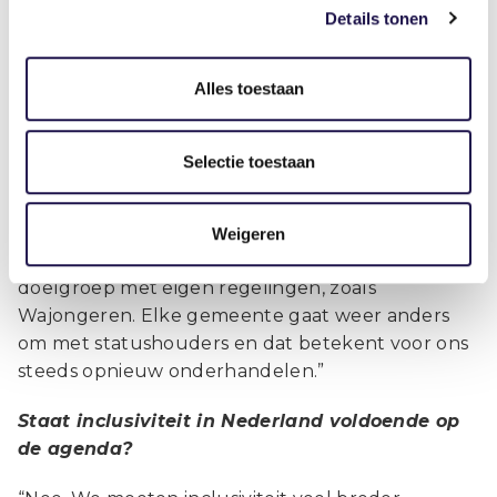
“Ja. Opdrachtgevers hebben soms vooroordelen.
Details tonen
Dat begrijp ik, maar ik probeer deze weg te
nemen.
Alles toestaan
Wat mij verdrietig maakt, is dat ik dan zit te
onderhandelen over mensen en voor mensen.
Selectie toestaan
Dat is vrij ongemakkelijk en soms beschamend.
Verder vind ik het frustrerend dat er bij
gemeentes geen uniform beleid is ten aanzien
Weigeren
van statushouders. Zij vormen geen afgebakende
doelgroep met eigen regelingen, zoals
Wajongeren. Elke gemeente gaat weer anders
om met statushouders en dat betekent voor ons
steeds opnieuw onderhandelen.”
Staat inclusiviteit in Nederland voldoende op
de agenda?