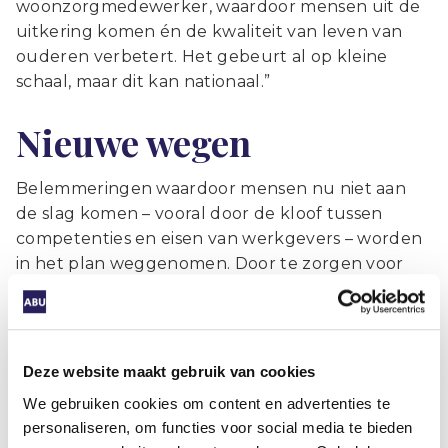
woonzorgmedewerker, waardoor mensen uit de
uitkering komen én de kwaliteit van leven van
ouderen verbetert. Het gebeurt al op kleine
schaal, maar dit kan nationaal.”
Nieuwe wegen
Belemmeringen waardoor mensen nu niet aan
de slag komen – vooral door de kloof tussen
competenties en eisen van werkgevers – worden
in het plan weggenomen. Door te zorgen voor
transitieplekken (om te ontwikkelen), tijdelijke
‘schuilplekken’ (om vaardigheden op peil te
houden) en permanente aangepaste
werkplekken voor mensen die dat blijvend nodig
Deze website maakt gebruik van cookies
hebben. “Er zijn prima mogelijkheden voor
We gebruiken cookies om content en advertenties te
aangepast werk. Maar politiek en alle betrokken
personaliseren, om functies voor social media te bieden
partijen bij de arbeidsmarkt moeten daarvoor