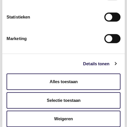
Merwijk: “Het gebruik is vrij eenvoudig,
maar neem vooraf de tijd om ze goed in te
stellen en uit te proberen. Er is een
Statistieken
uitstekende, onpartijdige podcast van
onze samenwerkingspartner Werkkracht,
het sociaal werkbedrijf van de gemeente
Marketing
Ede. Met tips, voorbeelden en een live-
demo.”
Details tonen
Luister de podcast over slimme oortjes
Alles toestaan
Deel dit artikel
Selectie toestaan
Weigeren