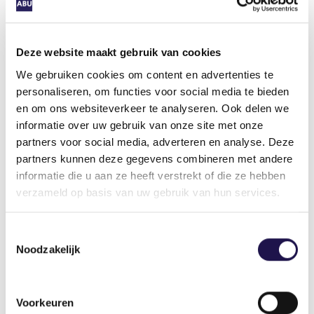
Nederlands blijven stimuleren
Tijdens het werk zelf zet Tempo-Team de oortjes
niet in. Van Merwijk: “We blijven stimuleren dat
Deze website maakt gebruik van cookies
kandidaten de Nederlandse taal leren. Er zijn
We gebruiken cookies om content en advertenties te
overigens zeer veel talen beschikbaar, en er
personaliseren, om functies voor social media te bieden
komen steeds nieuwe bij. Dit is een AI-tool. Elke
en om ons websiteverkeer te analyseren. Ook delen we
keer als je even niet kijkt is er weer een update
informatie over uw gebruik van onze site met onze
en kunnen de oortjes weer meer.” Lachend: “Ik
partners voor social media, adverteren en analyse. Deze
heb ze wel eens thuis gehad. Mijn kinderen
partners kunnen deze gegevens combineren met andere
vinden het ook een fantastische tool.”
informatie die u aan ze heeft verstrekt of die ze hebben
verzameld op basis van uw gebruik van hun services.
Toestemmingsselectie
Interesse?
Noodzakelijk
De kosten voor slimme oortjes lopen
uiteen van ca. 140 tot 300 euro. Van
Voorkeuren