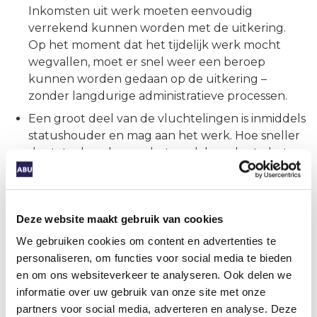
Inkomsten uit werk moeten eenvoudig
verrekend kunnen worden met de uitkering.
Op het moment dat het tijdelijk werk mocht
wegvallen, moet er snel weer een beroep
kunnen worden gedaan op de uitkering –
zonder langdurige administratieve processen.
Een groot deel van de vluchtelingen is inmiddels
statushouder en mag aan het werk. Hoe sneller
de statushouder aan het werk kan, des te beter
de integratie.
Lees meer op de website van onze alliantie met
Cedris, NRTO en Oval:
Samen werken voor werk
.
Deze website maakt gebruik van cookies
We gebruiken cookies om content en advertenties te
personaliseren, om functies voor social media te bieden
Deel dit artikel
en om ons websiteverkeer te analyseren. Ook delen we
informatie over uw gebruik van onze site met onze
partners voor social media, adverteren en analyse. Deze