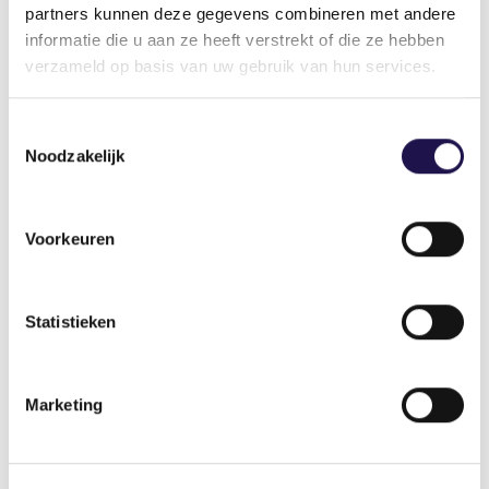
partners kunnen deze gegevens combineren met andere
informatie die u aan ze heeft verstrekt of die ze hebben
verzameld op basis van uw gebruik van hun services.
Gerelateerde artikelen
Toestemmingsselectie
Noodzakelijk
Nieuws
Voorkeuren
Statistieken
Podcast Aan het werk: de kracht van
inclusief werkgeverschap
Marketing