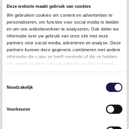
naar Beter
komen we immers met iedereen die
Deze website maakt gebruik van cookies
een rol speelt op de arbeidsmarkt.
We gebruiken cookies om content en advertenties te
personaliseren, om functies voor social media te bieden
en om ons websiteverkeer te analyseren. Ook delen we
Auteur
informatie over uw gebruik van onze site met onze
Sieto de Leeuw
partners voor social media, adverteren en analyse. Deze
Voorzitter
partners kunnen deze gegevens combineren met andere
informatie die u aan ze heeft verstrekt of die ze hebben
verzameld op basis van uw gebruik van hun services.
Deel dit artikel
Toestemmingsselectie
Noodzakelijk
Voorkeuren
Gerelateerde artikelen