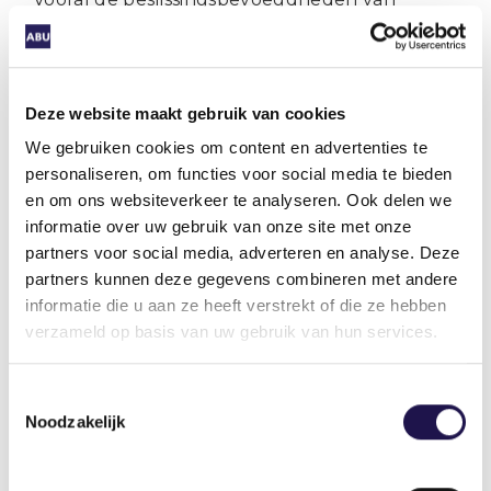
software is een cruciaal aandachtspunt. Wat
laat je door software bepalen en waarom?
Wanneer discrimineert een algoritme en
hebben we dat op tijd door? Het kan
Deze website maakt gebruik van cookies
gevaarlijk worden als mensen die met AI
We gebruiken cookies om content en advertenties te
werken niet meer goed begrijpen hoe
personaliseren, om functies voor social media te bieden
uitkomsten tot stand komen. Zij moeten
en om ons websiteverkeer te analyseren. Ook delen we
kunnen ingrijpen als dat nodig is. De Europese
informatie over uw gebruik van onze site met onze
Commissie is gelukkig ook volop bezig met dit
partners voor social media, adverteren en analyse. Deze
soort vraagstukken.
partners kunnen deze gegevens combineren met andere
informatie die u aan ze heeft verstrekt of die ze hebben
Als software ‘slimmer’ wordt, kan het steeds
verzameld op basis van uw gebruik van hun services.
meer menselijke vaardigheden vervangen en
aanvullen. Dat is fijn, maar we moeten daar
Toestemmingsselectie
ook kritisch op zijn, want: wat willen we als
Noodzakelijk
mensen behouden?
Bij gesprekken over AI zie ik altijd een groot