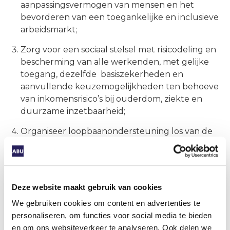
aanpassingsvermogen van mensen en het
bevorderen van een toegankelijke en inclusieve
arbeidsmarkt;
Zorg voor een sociaal stelsel met risicodeling en
bescherming van alle werkenden, met gelijke
toegang, dezelfde basiszekerheden en
aanvullende keuzemogelijkheden ten behoeve
van inkomensrisico’s bij ouderdom, ziekte en
duurzame inzetbaarheid;
Organiseer loopbaanondersteuning los van de
arbeidsrelaties en zorg voor persoonlijke
leerrechten, want iedereen moet de regie
kunnen nemen over zijn loopbaan en investeren
in menselijk kapitaal loont;
Deze website maakt gebruik van cookies
Zorg dat het fiscale regime tot minder grote
We gebruiken cookies om content en advertenties te
verschillen in uitkomsten voor werkenden,
personaliseren, om functies voor social media te bieden
opdrachtgevers en werkgevers leidt. Verschillen
en om ons websiteverkeer te analyseren. Ook delen we