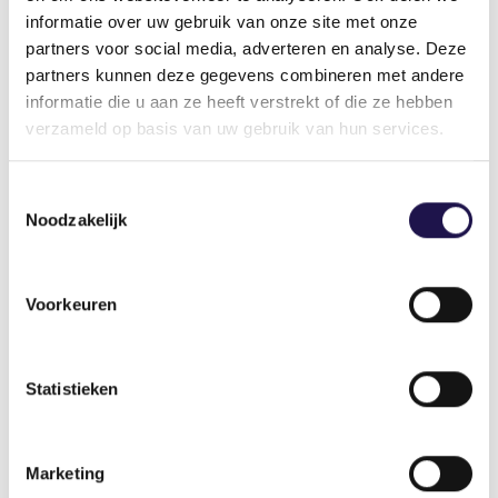
in kosten en bescherming van ons sociale stelsel
informatie over uw gebruik van onze site met onze
moeten niet leidend zijn voor de inrichting van
partners voor social media, adverteren en analyse. Deze
arbeidsrelaties.
partners kunnen deze gegevens combineren met andere
informatie die u aan ze heeft verstrekt of die ze hebben
Ik hoop bovenal dat het rapport van de cie
verzameld op basis van uw gebruik van hun services.
Borstlap aanleiding is voor een brede sociale
dialoog. Want de toekomst van werk is niet alleen
Toestemmingsselectie
iets van beleidsmakers en politici. De toekomst
Noodzakelijk
van werk is van iedereen. En die toekomst
moeten we nu gaan maken.
Voorkeuren
Auteur
Jurriën Koops
Directeur
Statistieken
Marketing
Deel dit artikel