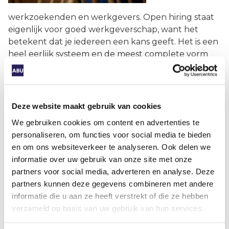
werkzoekenden en werkgevers. Open hiring staat
eigenlijk voor goed werkgeverschap, want het
betekent dat je iedereen een kans geeft. Het is een
heel eerlijk systeem en de meest complete vorm
van inclusie, omdat je kandidaten niet op
oneigenlijke gronden uitsluit. Er zijn wel wat
spelregels aan verbonden. De belangrijkste is dat
de deur echt volledig openstaat. Iedereen mag zich
Deze website maakt gebruik van cookies
melden en je stelt geen enkele vraag. Niet over
We gebruiken cookies om content en advertenties te
iemands verleden, diploma’s, reden van
personaliseren, om functies voor social media te bieden
werkloosheid of wat dan ook. De enige
en om ons websiteverkeer te analyseren. Ook delen we
uitzondering zijn vragen die functioneel zijn.
informatie over uw gebruik van onze site met onze
Babywinkelketen Mamaloes had in 2019 de primeur
partners voor social media, adverteren en analyse. Deze
in Nederland met open hiring. Hun oproep: ‘Kun je
partners kunnen deze gegevens combineren met andere
tien kilo tillen en vier uur op je benen staan? Dan
informatie die u aan ze heeft verstrekt of die ze hebben
hebben wij werk voor je.’ Heel basaal dus. Vragen
verzameld op basis van uw gebruik van hun services.
naar motivatie? Motivatie toont een kandidaat al
door op gesprek te komen.