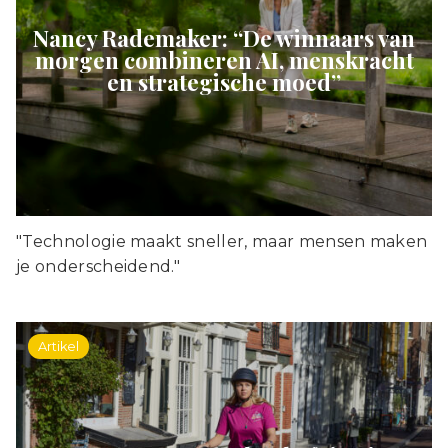
Nancy Rademaker: “De winnaars van
morgen combineren AI, menskracht
en strategische moed”
"Technologie maakt sneller, maar mensen maken
je onderscheidend."
Artikel