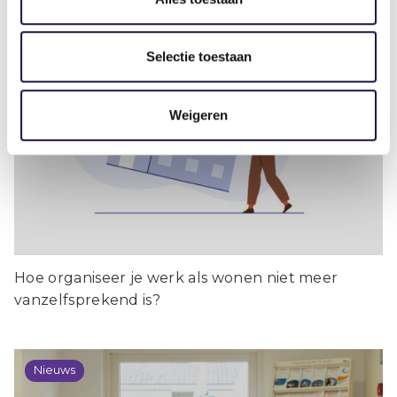
Selectie toestaan
Scheiding van bed en baan
Weigeren
Hoe organiseer je werk als wonen niet meer
vanzelfsprekend is?
Nieuws