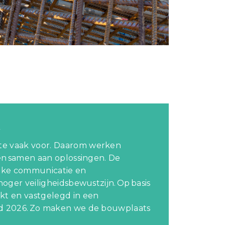
n
te vaak voor. Daarom werken
ten samen aan oplossingen. De
lijke communicatie en
oger veiligheidsbewustzijn. Op basis
kt en vastgelegd in een
nd 2026. Zo maken we de bouwplaats