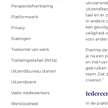
uitvoerende
Perspectiefverklaring
uitzendbed
taal en er 
Platformwerk
In andere c
kan gevolge
Privacy
veiligheid 
Stakingen
voor anders
Toekomst van werk
Poelma ziet
je na een 
Toelatingsstelsel (Wtta)
en instrue
gebruiken 
Uitzendbureau starten
team. Dat 
creëren.”
Uitzendwerk
Iedereen
Vaste medewerkers
In de prakt
Werkloosheid