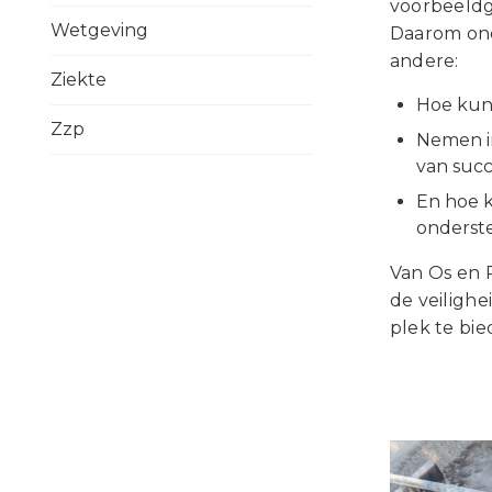
voorbeeldg
Wetgeving
Daarom ond
andere:
Ziekte
Hoe kun
Zzp
Nemen in
van suc
En hoe k
onderste
Van Os en 
de veilighe
plek te bie