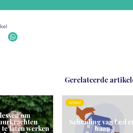
ikel
Gerelateerde artike
Artikel
 lessen om
uurkrachten
Scheiding van bed e
r te laten werken
baan