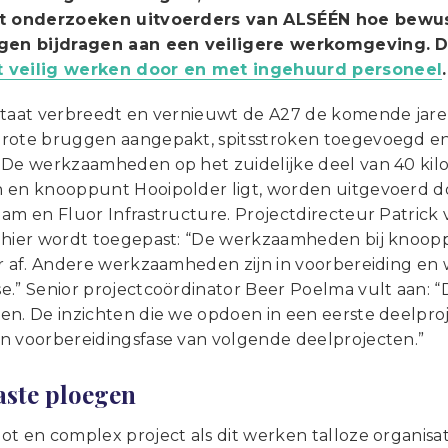
ct onderzoeken uitvoerders van ALSÉÉN hoe bewu
gen bijdragen aan een veiligere werkomgeving. Di
 veilig werken door en met ingehuurd personeel
.
staat verbreedt en vernieuwt de A27 de komende jaren
rote bruggen aangepakt, spitsstroken toegevoegd en
 De werkzaamheden op het zuidelijke deel van 40 ki
 en knooppunt Hooipolder ligt, worden uitgevoerd 
am en Fluor Infrastructure. Projectdirecteur Patrick 
 hier wordt toegepast: “De werkzaamheden bij knoop
ar af. Andere werkzaamheden zijn in voorbereiding en
e.” Senior projectcoördinator Beer Poelma vult aan: “
en. De inzichten die we opdoen in een eerste deelpro
n voorbereidingsfase van volgende deelprojecten.”
aste ploegen
ot en complex project als dit werken talloze organis