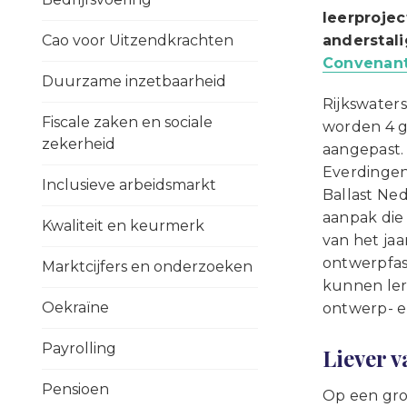
leerproje
Cao voor Uitzendkrachten
anderstali
Convenant
Duurzame inzetbaarheid
Rijkswater
Fiscale zaken en sociale
worden 4 g
zekerheid
aangepast.
Everdingen
Inclusieve arbeidsmarkt
Ballast Ned
aanpak die
Kwaliteit en keurmerk
van het ja
ontwerpfas
Marktcijfers en onderzoeken
kunnen ler
Oekraïne
ontwerp- e
Payrolling
Liever v
Pensioen
Op een gro