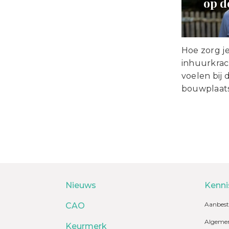
op d
Hoe zorg j
inhuurkrac
voelen bij 
bouwplaat
Nieuws
Kenni
Aanbest
CAO
Algemen
Keurmerk