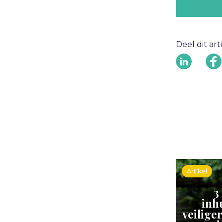
Deel dit art
Artikel
3
inh
veilige