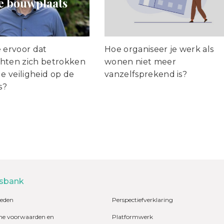
e bouwplaats
e ervoor dat
Hoe organiseer je werk als
hten zich betrokken
wonen niet meer
de veiligheid op de
vanzelfsprekend is?
s?
sbank
eden
Perspectiefverklaring
e voorwaarden en
Platformwerk