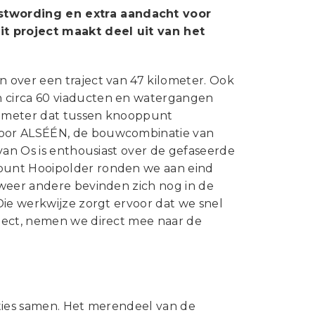
Statuten en reglementen
stwording en extra aandacht voor
Vacatures
t project maakt deel uit van het
Vestigingen ABU-leden
 over een traject van 47 kilometer. Ook
Webshop
 circa 60 viaducten en watergangen
lometer dat tussen knooppunt
door ALSÉÉN, de bouwcombinatie van
van Os is enthousiast over de gefaseerde
punt Hooipolder ronden we aan eind
 weer andere bevinden zich nog in de
Die werkwijze zorgt ervoor dat we snel
ject, nemen we direct mee naar de
aties samen. Het merendeel van de