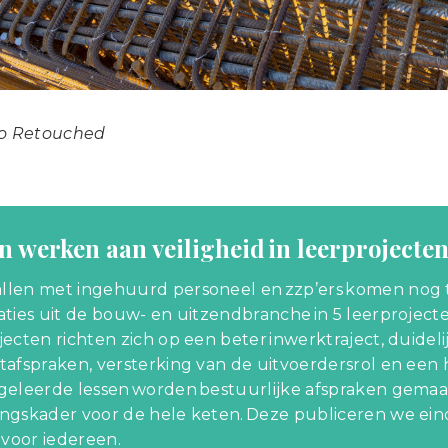
io Retouched
 werken aan veiligheid in leerprojecte
llen met ingehuurd personeel en zzp’ers komen nog 
aties uit de bouw- en uitzendbranche in 5 leerprojec
jecten richten zich op een beter inwerktraject, duide
tafspraken, versterking van de uitvoerdersrol en een h
geleerde lessen worden bestuurlijke afspraken gemaa
ngskader voor de hele keten. Deze publiceren we ei
r voor iedereen.