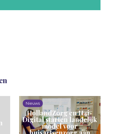
len
Nieuws
HollandZorg en H4i-
Digital starten landelijk
n
model voor
huisartsenzorg aan