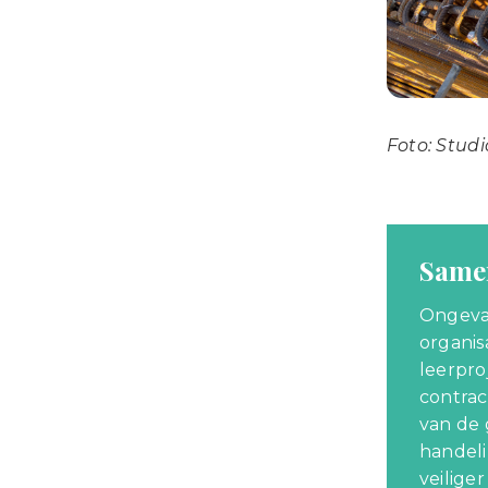
Foto: Stud
Samen
Ongeva
organis
leerpro
contrac
van de 
handeli
veilige