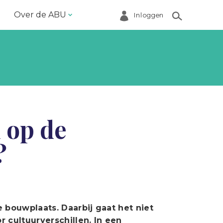
Over de ABU
Inloggen
Bestuur en ABU-bureau
Contact
Helpdesk
Inloggen Mijn ABU
 op de
Ledenregister
?
Ledenservice
Magazine VoorWerk
Melding doen
Over de ABU
e bouwplaats. Daarbij gaat het niet
 cultuurverschillen. In een