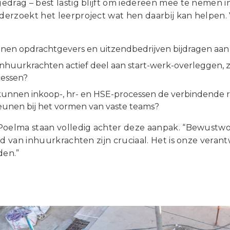
edrag – best lastig blijft om iedereen mee te nemen i
erzoekt het leerproject wat hen daarbij kan helpen. V
nen opdrachtgevers en uitzendbedrijven bijdragen aan
huurkrachten actief deel aan start-werk-overleggen, ze
cessen?
unnen inkoop-, hr- en HSE-processen de verbindende ro
unen bij het vormen van vaste teams?
Poelma staan volledig achter deze aanpak. “Bewustwor
id van inhuurkrachten zijn cruciaal. Het is onze veran
den.”