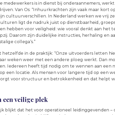
 medewerkers is in dienst bij onderaannemers, werkt 
rijven. Van Os: “Inhuurkrachten zijn vaak maar kort o
zijn cultuurverschillen. In Nederland werken we vrij 
ulturen ligt de nadruk juist op dienstbaarheid, groeps
n hebben voor veiligheid: wie vooral denkt aan het te
opzij. Daarom zijn duidelijke instructies, herhaling en 
talige collega’s.”
 hetzelfde in de praktijk: “Onze uitvoerders letten hi
paar weken weer met een andere ploeg werkt. Dan m
ren. Iedereen heeft tijd nodig om te wennen aan een 
op een locatie. Als mensen voor langere tijd op een w
zorgt voor structuur en betrokkenheid en dat helpt 
 een veilige plek
ijk blijkt dat het voor operationeel leidinggevenden –