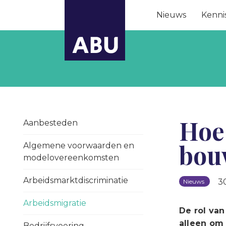
Nieuws
Kenni
Hoe 
Aanbesteden
bouw
Algemene voorwaarden en
modelovereenkomsten
Arbeidsmarktdiscriminatie
3
Nieuws
Arbeidsmigratie
De rol van
alleen om 
Bedrijfsvoering