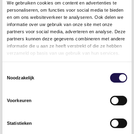
adviezen uit het rapport-Roemer om te zorgen
We gebruiken cookies om content en advertenties te
personaliseren, om functies voor social media te bieden
voor meer goede en betaalbare huisvesting.
en om ons websiteverkeer te analyseren. Ook delen we
Terecht is door de minister geconstateerd:
informatie over uw gebruik van onze site met onze
“Arbeidsmigranten krijgen dan wel hun volledige
partners voor social media, adverteren en analyse. Deze
loon, maar hebben geen dak boven hun hoofd.”
partners kunnen deze gegevens combineren met andere
informatie die u aan ze heeft verstrekt of die ze hebben
In een oververhitte woningmarkt, waarin ook
verzameld op basis van uw gebruik van hun services.
Nederlandse woningzoekenden jarenlang op een
wachtlijst staan, is het onrealistisch te verwachten
dat internationale medewerkers zelfstandig
Toestemmingsselectie
passende huisvesting kunnen vinden voor een
Noodzakelijk
bedrag van maximaal 500 euro per maand. Het
risico is dat zij door het teruglopen van het
aanbod en het zelf moeten oplossen, worden
Voorkeuren
overgeleverd aan de grillen van de markt en in
de handen van malafide verhuurders belanden.
Statistieken
Afschaffen verslechtert kwaliteit van