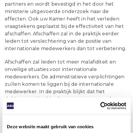
partners en wordt bevestigd in het door het
ministerie uitgevoerde onderzoek naar de
effecten. Ook uw Kamer heeft in het verleden
vraagtekens geplaatst bij de effectiviteit van het
afschaffen. Afschaffen zal in de praktijk eerder
leiden tot verslechtering van de positie van
internationale medewerkers dan tot verbetering.
Afschaffen zal leiden tot meer malafiditeit en
onveilige situaties voor internationale
medewerkers. De administratieve verplichtingen
zullen komen te liggen bij de internationale
medewerker. In de praktijk blijkt dat het
debiteurenrisico hierdoor toeneemt, waardoor
huisvesters terughoudend worden met het
aanbieden en ontwikkelen van nieuwe
huisvesting. Dit zal leiden tot
minder aanbod
Deze website maakt gebruik van cookies
van huisvesting
, wat ingaat tegen een van de