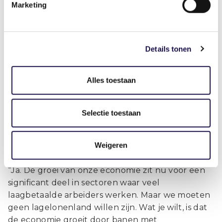
zweten voor dat pakketje. Daar hangt een
Marketing
prijskaartje aan, dat de koper niet betaalt. Stel, we
hebben nu 37 distributiecentra. Moeten wij dan
e
dat 38
ook nog willen hebben? Zo’n centrum
Details tonen
wordt voor een groot deel bemand door
laagbetaalde arbeidsmigranten, die ook ergens
moeten wonen. Dat geeft weer extra druk op
Alles toestaan
wijken, op scholen.”
Uw voorkeur gaat uit naar een meer
Selectie toestaan
hoogwaardige kenniseconomie en
arbeidsmigranten die ingezet kunnen worden
Weigeren
in kraptesectoren.
“Ja. De groei van onze economie zit nu voor een
significant deel in sectoren waar veel
laagbetaalde arbeiders werken. Maar we moeten
geen lagelonenland willen zijn. Wat je wilt, is dat
de economie groeit door banen met