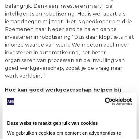
belangrijk. Denk aan investeren in artificial
intelligents en robotisering. Het is wel apart als
iemand tegen mij zegt: ‘Het is goedkoper om drie
Roemenen naar Nederland te halen dan te
investeren in robotisering.’ Dus daar klopt iets niet
in onze waarde van werk. We moeten veel meer
investeren in automatisering, het beter
organiseren van processen en de invulling van
goed werkgeverschap, zodat je de vraag naar
werk verkleint.”
Hoe kan goed werkgeverschap helpen bij
krapte?
“Als je processen beter organiseert, kun je
medewerkers meer zeggenschap en flexibiliteit
Deze website maakt gebruik van cookies
bieden. Uit onderzoek blijkt dat als
We gebruiken cookies om content en advertenties te
thuiszorgmedewerkers zelf hun routes en tijden