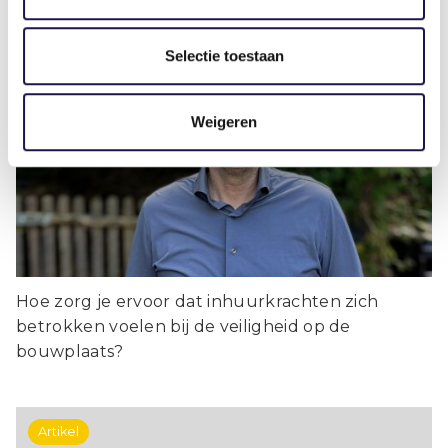
Selectie toestaan
3 lessen om inhuurkrachten veiliger
Weigeren
te laten werken op de bouwplaats
Hoe zorg je ervoor dat inhuurkrachten zich
betrokken voelen bij de veiligheid op de
bouwplaats?
Artikel