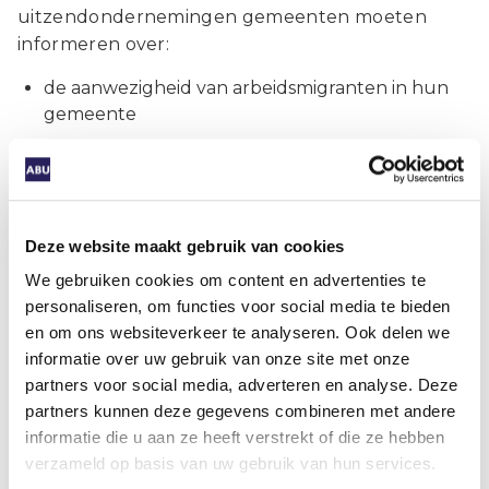
uitzendondernemingen gemeenten moeten
informeren over:
de aanwezigheid van arbeidsmigranten in hun
gemeente
de locaties waar zij verblijven.
Doel hiervan is:
betere handhaving
Deze website maakt gebruik van cookies
betere ruimtelijke planning
We gebruiken cookies om content en advertenties te
betere dienstverlening (zorg, inschrijving,
personaliseren, om functies voor social media te bieden
toezicht).
en om ons websiteverkeer te analyseren. Ook delen we
informatie over uw gebruik van onze site met onze
Wanneer verwachten we dit?
partners voor social media, adverteren en analyse. Deze
partners kunnen deze gegevens combineren met andere
Fase 1: de zorgplicht wordt onderdeel van de
informatie die u aan ze heeft verstrekt of die ze hebben
Waadi – zonder toezicht en handhaving –
verzameld op basis van uw gebruik van hun services.