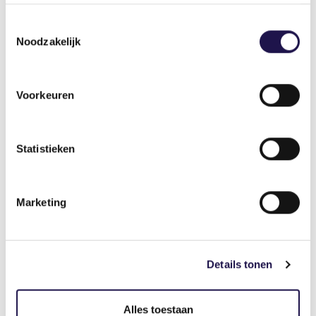
streven inwerkingtreding 1 januari 2027.
Toestemmingsselectie
Fase 2: op termijn wordt toezicht en handhaving
geregeld via de Wtta, prognose
Noodzakelijk
inwerkingtreding nog onbekend, maar niet voor
2029.
Voorkeuren
Deel dit artikel
Statistieken
Marketing
Gerelateerde artikelen
Details tonen
Artikel
Alles toestaan