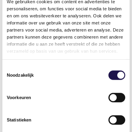
We gebruiken cookies om content en advertenties te
wordt ons geen keuze gelaten. We moeten wel.
personaliseren, om functies voor social media te bieden
Het is eenvoudig, wil je het huisvestingsprobleem
en om ons websiteverkeer te analyseren. Ook delen we
oplossen, dan moet je bouwen, bouwen en nog
informatie over uw gebruik van onze site met onze
eens bouwen. Want er is voor Nederlanders al
partners voor social media, adverteren en analyse. Deze
een woningtekort, dus laat staan voor
partners kunnen deze gegevens combineren met andere
arbeidsmigranten. In de tussentijd zou het
informatie die u aan ze heeft verstrekt of die ze hebben
helpen als gemeenten niet jarenlang doen over
verzameld op basis van uw gebruik van hun services.
het verlenen van vergunningen. Ook ben ik
voorstander voor het herinvoeren van een
Toestemmingsselectie
vergunningstelsel en pleit ik voor een
Noodzakelijk
sterrencertificatie van migrantenwoningen, net
zoals bij hotels. Aan elke ster verbind je een
maximumprijs, waarbij een ster staat voor een
Voorkeuren
matige woning tegen een lage prijs en vijf sterren
voor een topwoning. Dat is mijn oproep aan
Jasper van Dijk: zorg dat gemeentes gaan
Statistieken
meewerken en maak je als overheid hard voor
zo’n sterrencertificering.”