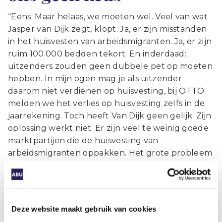
“Eens. Maar helaas, we moeten wel. Veel van wat
Jasper van Dijk zegt, klopt. Ja, er zijn misstanden
in het huisvesten van arbeidsmigranten. Ja, er zijn
ruim 100.000 bedden tekort. En inderdaad:
uitzenders zouden geen dubbele pet op moeten
hebben. In mijn ogen mag je als uitzender
daarom niet verdienen op huisvesting, bij OTTO
melden we het verlies op huisvesting zelfs in de
jaarrekening. Toch heeft Van Dijk geen gelijk. Zijn
oplossing werkt niet. Er zijn veel te weinig goede
marktpartijen die de huisvesting van
arbeidsmigranten oppakken. Het grote probleem
is dat gemeenten koudwatervrees hebben; dit
onderwerp wordt niet sexy gevonden. Kiezen
tussen bed en brood? Geloof me, bonafide
uitzenders kiezen maar al te graag voor het
Deze website maakt gebruik van cookies
brood. Maar door het gebrek aan alternatieven