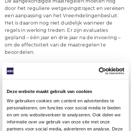
De aangekondigde maatregelen moeten nog
door het reguliere wetgevingstraject en vereisen
een aanpassing van het Vreemdelingenbesluit.
Het is daarom nog niet duidelijk wanneer de
regels in werking treden. Er zijn evaluaties
gepland – één jaar en drie jaar na de invoering –
om de effectiviteit van de maatregelen te
beoordelen.
ABU: maatregelen schieten doel voorbij
Wij hebben tijdens gesprekken met de
betrokken ministeries onze zorgen uitgesproken
Deze website maakt gebruik van cookies
over de impact van deze maatregelen. In onze
We gebruiken cookies om content en advertenties te
ogen gaan ze het doel om misbruik tegen te
personaliseren, om functies voor social media te bieden
gaan voorbij en raken ze vooral het mkb, dat vaak
en om ons websiteverkeer te analyseren. Ook delen we
niet in aanmerking komt voor erkend
informatie over uw gebruik van onze site met onze
referentschap.
partners voor social media, adverteren en analyse. Deze