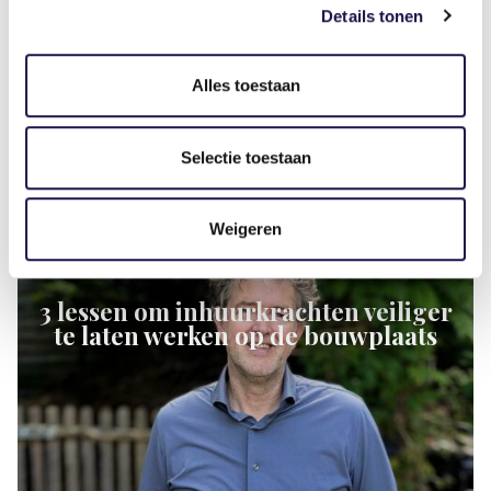
Details tonen
Alles toestaan
Gerelateerde artikelen
Selectie toestaan
Artikel
Weigeren
3 lessen om inhuurkrachten veiliger
te laten werken op de bouwplaats