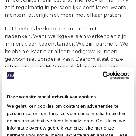
zelf regelmatig in persoonlijke conflicten, waarbij
mensen letterlijk niet meer met elkaar praten.
Dat beeld is herkenbaar, maar stemt tot
nadenken. Want werkgevers en werkenden zijn
immers geen tegenstander. We zijn partners. We
hebben elkaar niet alleen nodig: we kunnen
gewoon niet zonder elkaar. Daarom staat onze
uitnodiging aan FNV nog altijd open, doe mee
met deze cao, want wij geloven in de kracht van
samenwerking.
Alleen maar strijd werkt gewoon niet.
Deze website maakt gebruik van cookies
Werkenden zelf haken er ook op af: nog maar
We gebruiken cookies om content en advertenties te
15% is lid van een vakbond en dit percentage
personaliseren, om functies voor social media te bieden
daalt al jaren. De Beer zegt het daarom treffend
en om ons websiteverkeer te analyseren. Ook delen we
in de Volkskrant: “Er is echt radicale verandering
informatie over uw gebruik van onze site met onze
nodig. Want het is zoals met de kalkoen die
partners voor social media, adverteren en analyse. Deze