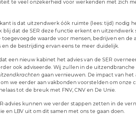
iliteit te veel onzekerheid voor werkenden met zich m
ant is dat uitzendwerk óók ruimte (lees: tijd) nodig h
ok blij dat de SER deze functie erkent en uitzendwerk
te toegevoegde waarde voor mensen, bedrijven en de 
s en de bestrijding ervan eens te meer duidelijk.
dat een nieuw kabinet het advies van de SER overneem
rder ook adviseerde. Wij zullen in de uitzendbranche 
Uitzendkrachten
gaan vernieuwen. De impact van het ad
om we eerder aan vakbonden voorstelden om onze cao
 helaas tot de breuk met FNV, CNV en De Unie.
R-advies kunnen we verder stappen zetten in de vern
ie en LBV uit om dit samen met ons te gaan doen.