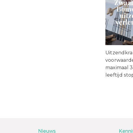
Zwaar
Bouw
uit
verle
Uitzendkra
voorwaard
maximaal 3
leeftijd s
Nieuws
Kenni