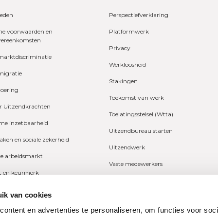
eden
Perspectiefverklaring
e voorwaarden en
Platformwerk
vereenkomsten
Privacy
marktdiscriminatie
Werkloosheid
migratie
Stakingen
voering
Toekomst van werk
r Uitzendkrachten
Toelatingsstelsel (Wtta)
e inzetbaarheid
Uitzendbureau starten
zaken en sociale zekerheid
Uitzendwerk
ve arbeidsmarkt
Vaste medewerkers
it en keurmerk
Wetgeving
fers en onderzoeken
ik van cookies
Ziekte
ng
ontent en advertenties te personaliseren, om functies voor soci
Zzp