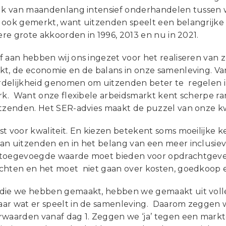
tuk van maandenlang intensief onderhandelen tussen
 ook gemerkt, want uitzenden speelt een belangrijke
dere grote akkoorden in 1996, 2013 en nu in 2021.
 aan hebben wij ons ingezet voor het realiseren van z
kt, de economie en de balans in onze samenleving. Va
delijkheid genomen om uitzenden beter te regelen
erk. Want onze flexibele arbeidsmarkt kent scherpe ra
itzenden. Het SER-advies maakt de puzzel van onze kwa
st voor kwaliteit. En kiezen betekent soms moeilijke 
an uitzenden en in het belang van een meer inclusiev
toegevoegde waarde moet bieden voor opdrachtgever
chten en het moet niet gaan over kosten, goedkoop en 
die we hebben gemaakt, hebben we gemaakt uit volle
ar wat er speelt in de samenleving. Daarom zeggen w
rwaarden vanaf dag 1. Zeggen we ‘ja’ tegen een markt