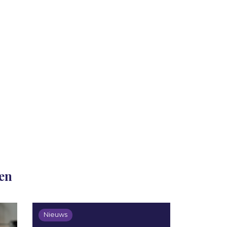
len
Nieuws