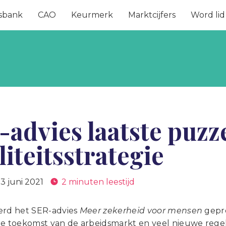
sbank
CAO
Keurmerk
Marktcijfers
Word lid
advies laatste puzz
iteitsstrategie
3 juni 2021
2 minuten leestijd
erd het SER-advies
Meer zekerheid voor mensen
gepre
de toekomst van de arbeidsmarkt en veel nieuwe regel