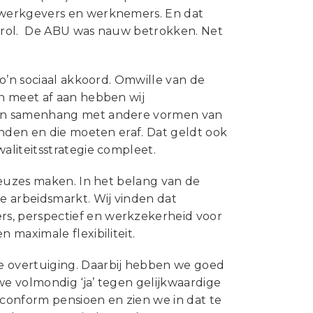
Statuten en reglementen
 werkgevers en werknemers. En dat
Vacatures
 rol. De ABU was nauw betrokken. Net
Vestigingen ABU-leden
o’n sociaal akkoord. Omwille van de
Webshop
n meet af aan hebben wij
 in samenhang met andere vormen van
nden en die moeten eraf. Dat geldt ook
liteitsstrategie compleet.
keuzes maken. In het belang van de
e arbeidsmarkt. Wij vinden dat
s, perspectief en werkzekerheid voor
maximale flexibiliteit.
 overtuiging. Daarbij hebben we goed
e volmondig ‘ja’ tegen gelijkwaardige
conform pensioen en zien we in dat te