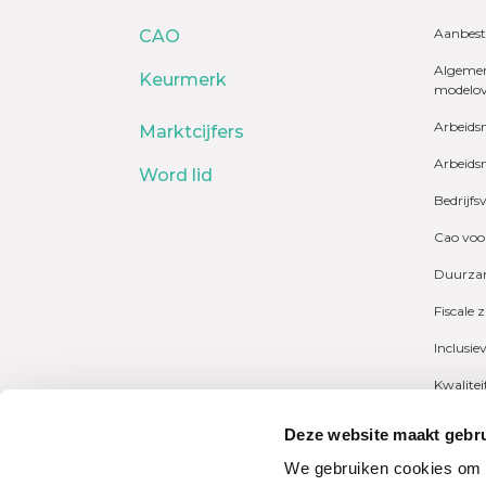
Aanbest
CAO
Algemen
Keurmerk
modelo
Arbeids
Marktcijfers
Arbeids
Word lid
Bedrijfs
Cao voo
Duurzam
Fiscale 
Inclusie
Kwalite
Marktcij
Deze website maakt gebru
Payrolli
We gebruiken cookies om c