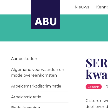
Nieuws
Kenni
SER-
Aanbesteden
kwal
Algemene voorwaarden en
modelovereenkomsten
Arbeidsmarktdiscriminatie
0
Column
Arbeidsmigratie
Gisteren w
deel over 
Bedrijfsvoering