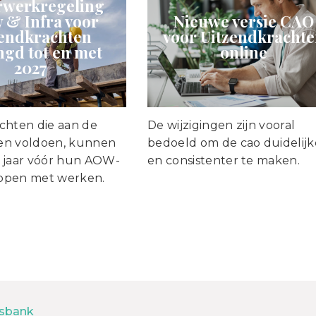
werkregeling
 & Infra voor
Nieuwe versie CAO
zendkrachten
voor Uitzendkracht
ngd tot en met
online
2027
chten die aan de
De wijzigingen zijn vooral
en voldoen, kunnen
bedoeld om de cao duidelijk
 jaar vóór hun AOW-
en consistenter te maken.
toppen met werken.
sbank