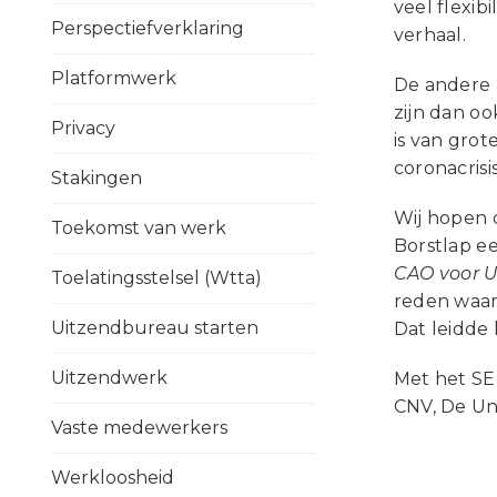
veel flexib
Perspectiefverklaring
verhaal.
Platformwerk
De andere k
zijn dan o
Privacy
is van gro
coronacrisi
Stakingen
Wij hopen 
Toekomst van werk
Borstlap ee
CAO voor 
Toelatingsstelsel (Wtta)
reden waar
Uitzendbureau starten
Dat leidde
Uitzendwerk
Met het SE
CNV, De Un
Vaste medewerkers
Werkloosheid