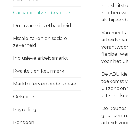
het sluits
Cao voor Uitzendkrachten
hebben wij
als bij eer
Duurzame inzetbaarheid
Van meet af
Fiscale zaken en sociale
arbeidsmar
zekerheid
verantwoor
flexibel w
Inclusieve arbeidsmarkt
voor het u
Kwaliteit en keurmerk
De ABU kie
toekomst v
Marktcijfers en onderzoeken
uitzenden 
uitzendkra
Oekraïne
De keuzes 
Payrolling
gekeken na
Pensioen
arbeidsvoo