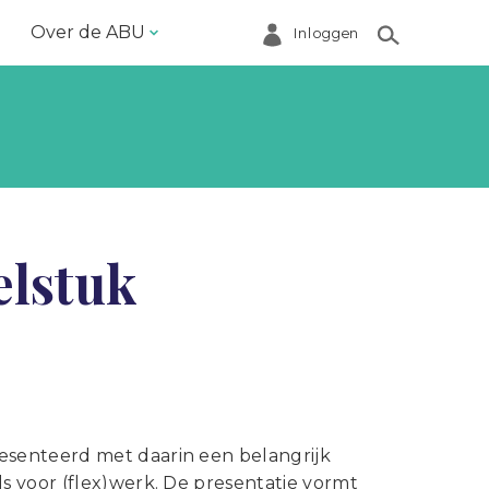
Over de ABU
Inloggen
Bestuur en ABU-bureau
Contact
Helpdesk
Inloggen Mijn ABU
elstuk
Ledenregister
Ledenservice
Magazine VoorWerk
Melding doen
Over de ABU
senteerd met daarin een belangrijk
s voor (flex)werk. De presentatie vormt