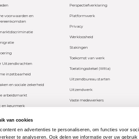
eden
Perspectiefverklaring
e voorwaarden en
Platformwerk
vereenkomsten
Privacy
marktdiscriminatie
Werkloosheid
migratie
Stakingen
voering
Toekomst van werk
r Uitzendkrachten
Toelatingsstelsel (Wtta)
e inzetbaarheid
Uitzendbureau starten
zaken en sociale zekerheid
Uitzendwerk
ve arbeidsmarkt
Vaste medewerkers
it en keurmerk
Wetgeving
fers en onderzoeken
ik van cookies
Ziekte
ng
ontent en advertenties te personaliseren, om functies voor soci
Zzp
erkeer te analyseren. Ook delen we informatie over uw gebruik
n