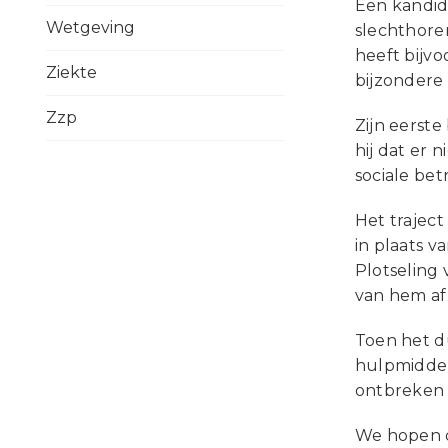
Een kandid
Wetgeving
slechthoren
heeft bijvo
Ziekte
bijzondere 
Zzp
Zijn eerste
hij dat er
sociale be
Het trajec
in plaats v
Plotseling 
van hem af.
Toen het d
hulpmiddel
ontbreken 
We hopen d