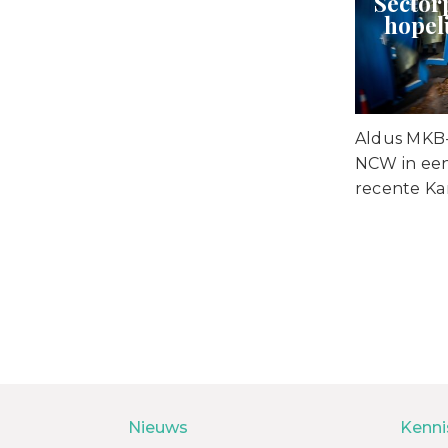
Sector
hopel
Aldus MKB
NCW in een
recente Ka
Nieuws
Kenni