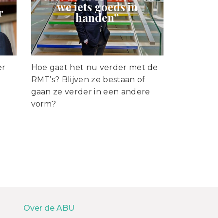
we iets goeds in
r
handen”
er
Hoe gaat het nu verder met de
RMT’s? Blijven ze bestaan of
gaan ze verder in een andere
vorm?
Over de ABU