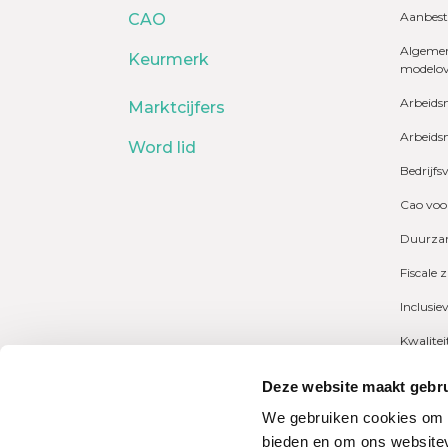
Aanbest
CAO
Algemen
Keurmerk
modelo
Arbeids
Marktcijfers
Arbeids
Word lid
Bedrijfs
Cao voo
Duurzam
Fiscale 
Inclusie
Kwalite
Marktcij
Deze website maakt gebru
Payrolli
We gebruiken cookies om c
bieden en om ons websitev
Pensioe