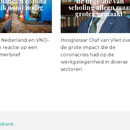
plannen corona
de urgentie van
ijk nooit nodig
scholing alleen maa
groter gemaakt”
-Nederland en VNO-
Hoogleraar Olaf van Vliet ov
 reactie op een
de grote impact die de
merbrief
coronacrisis had op de
werkgelegenheid in diverse
sectoren.
sbank