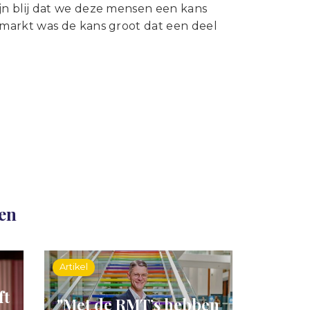
jn blij dat we deze mensen een kans
markt was de kans groot dat een deel
len
Artikel
ft
"Met de RMT’s hebben