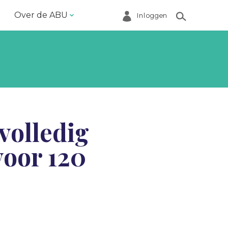
Over de ABU
Inloggen
Bestuur en ABU-bureau
Contact
Helpdesk
Inloggen Mijn ABU
volledig
Ledenregister
voor 120
Ledenservice
Magazine VoorWerk
Melding doen
Over de ABU