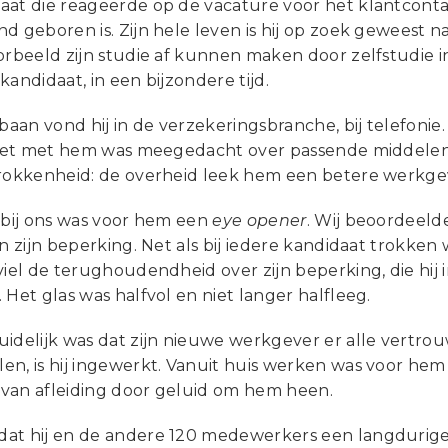
aat die reageerde op de vacature voor het klantcon
d geboren is. Zijn hele leven is hij op zoek geweest na
orbeeld zijn studie af kunnen maken door zelfstudie i
kandidaat, in een bijzondere tijd.
 baan vond hij in de verzekeringsbranche, bij telefoni
 niet met hem was meegedacht over passende middelen
trokkenheid: de overheid leek hem een betere werkge
t bij ons was voor hem een
eye opener
. Wij beoordeeld
an zijn beperking. Net als bij iedere kandidaat trokken 
viel de terughoudendheid over zijn beperking, die hi
 Het glas was halfvol en niet langer halfleeg.
uidelijk was dat zijn nieuwe werkgever er alle vertr
en, is hij ingewerkt. Vanuit huis werken was voor hem
van afleiding door geluid om hem heen.
at hij en de andere 120 medewerkers een langdurige 