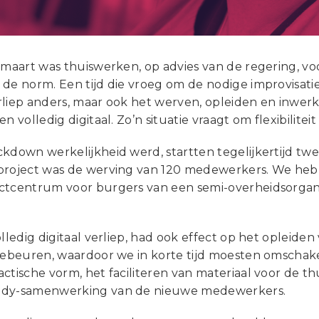
 maart was thuiswerken, op advies van de regering, v
 de norm. Een tijd die vroeg om de nodige improvisati
rliep anders, maar ook het werven, opleiden en inw
en volledig digitaal. Zo’n situatie vraagt om flexibilite
kdown werkelijkheid werd, startten tegelijkertijd tw
project was de werving van 120 medewerkers. We heb
ctcentrum voor burgers van een semi-overheidsorganis
olledig digitaal verliep, had ook effect op het opleid
 gebeuren, waardoor we in korte tijd moesten omschak
ctische vorm, het faciliteren van materiaal voor de t
ddy-samenwerking van de nieuwe medewerkers.