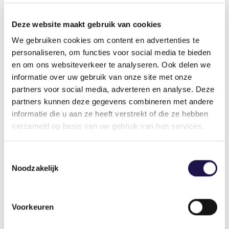
opleidingen opengesteld om hen op een andere
manier te helpen.
Deze website maakt gebruik van cookies
Wij helpen de helden van vandaag: de mensen
We gebruiken cookies om content en advertenties te
personaliseren, om functies voor social media te bieden
die de industrie en supermarkten laten draaien
en om ons websiteverkeer te analyseren. Ook delen we
en Nederland op de been houden. Normaal voelt
informatie over uw gebruik van onze site met onze
dat als een vanzelfsprekendheid. Maar juist in
partners voor social media, adverteren en analyse. Deze
deze tijd word je erop gewezen dat het bijzonder
partners kunnen deze gegevens combineren met andere
is. Dat je ertoe doet als sector.”
informatie die u aan ze heeft verstrekt of die ze hebben
verzameld op basis van uw gebruik van hun services.
Deel dit artikel
Toestemmingsselectie
Noodzakelijk
Voorkeuren