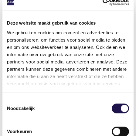
verslappen en is er hard gewerkt om creatieve
oplossingen te bedenken, zodat we de jongeren
toch veilig en gezond kunnen blijven bereiken.
Deze website maakt gebruik van cookies
Ook onze partners helpen daarin mee.” Zo is
We gebruiken cookies om content en advertenties te
bijvoorbeeld coaching geïntroduceerd bij het
personaliseren, om functies voor social media te bieden
thuiswerken voor school (met
en om ons websiteverkeer te analyseren. Ook delen we
‘thuisschoolmaatjes’) en extra zomerscholen met
informatie over uw gebruik van onze site met onze
de leerprogramma’s.
partners voor social media, adverteren en analyse. Deze
partners kunnen deze gegevens combineren met andere
informatie die u aan ze heeft verstrekt of die ze hebben
“Dit gaat voor ons verder
verzameld op basis van uw gebruik van hun services.
dan alleen het leveren van
een ‘maatschappelijke
Toestemmingsselectie
Noodzakelijk
bijdrage’.” – Marja Beumer,
Projob
Voorkeuren