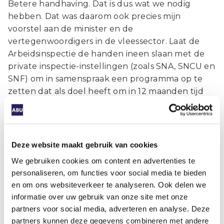
Betere handhaving. Dat is dus wat we nodig
hebben. Dat was daarom ook precies mijn
voorstel aan de minister en de
vertegenwoordigers in de vleessector. Laat de
Arbeidsinspectie de handen ineen slaan met de
private inspectie-instellingen (zoals SNA, SNCU en
SNF) om in samenspraak een programma op te
zetten dat als doel heeft om in 12 maanden tijd
álle misstanden in de vleessector aan te pakken.
Laten we deze verantwoordelijkheid samen
oppakken en er nu echt wat aan gaan doen. De
minister en alle aanwezigen aan tafel, waaronder
Deze website maakt gebruik van cookies
ook de Arbeidsinspectie, konden zich vinden in dit
We gebruiken cookies om content en advertenties te
voorstel. De minister zal de Tweede Kamer
personaliseren, om functies voor social media te bieden
binnenkort daarom informeren dat we van start
en om ons websiteverkeer te analyseren. Ook delen we
gaan met deze ‘Taskforce’.
informatie over uw gebruik van onze site met onze
partners voor social media, adverteren en analyse. Deze
Ik kijk ernaar uit om hier samen werk van te
partners kunnen deze gegevens combineren met andere