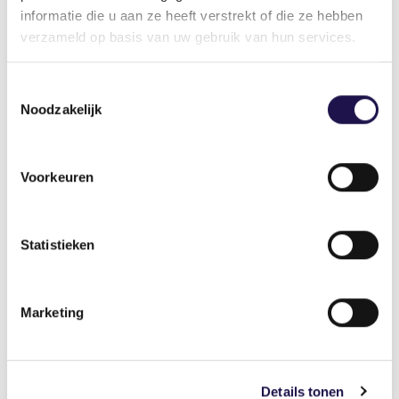
maken. Want óók ik wind me enorm op over
informatie die u aan ze heeft verstrekt of die ze hebben
misstanden in de vleessector die al zo lang
verzameld op basis van uw gebruik van hun services.
ongestraft blijven bestaan. Het moet echt
afgelopen zijn. We gaan ze pakken. Aan ons zal
Toestemmingsselectie
het niet liggen.
Noodzakelijk
Auteur
Leo van der Pol
Voorkeuren
Directeur Strategie en Beleid / Adjunct-directeur
Statistieken
Deel dit artikel
Marketing
Details tonen