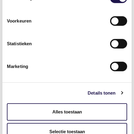
Deel dit artikel
Voorkeuren
Statistieken
Marketing
Gerelateerde artikelen
Standpunt
Details tonen
Alles toestaan
ABU: ‘Pak misstanden vleessector
gericht aan, inleenverbod lost niets
Selectie toestaan