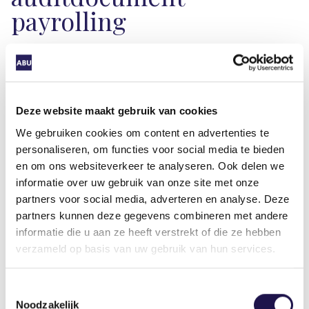
payrolling
Vakbekwaamheidseis van vast personeel
Per 1 januari 2022 is het ABU-keurmerk
uitgebreid met een vakbekwaamheidseis voor
Deze website maakt gebruik van cookies
vast personeel waarbij 2022 als een
overgangsjaar gold. Vanaf 1 januari 2023 zal
We gebruiken cookies om content en advertenties te
getoetst worden op de aanwezigheid en
personaliseren, om functies voor social media te bieden
en om ons websiteverkeer te analyseren. Ook delen we
toepassing in de praktijk van een intern
informatie over uw gebruik van onze site met onze
opleidingsbeleid. In dit opleidingsbeleid is
partners voor social media, adverteren en analyse. Deze
vastgelegd hoe de organisatie borgt dat vaste
partners kunnen deze gegevens combineren met andere
medewerkers over de benodigde kennis t.a.v.
informatie die u aan ze heeft verstrekt of die ze hebben
wet- en regelgeving beschikken.
verzameld op basis van uw gebruik van hun services.
Lees
meer informatie over dit onderwerp
.
Toestemmingsselectie
Jessica de Kuiper,
dekuiper@abu.nl
Noodzakelijk