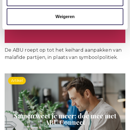
op’
Weigeren
De ABU roept op tot het keihard aanpakken van
malafide partijen, in plaats van symboolpolitiek.
Artikel
Samen weet je meer: doe mee met
ABU Connect