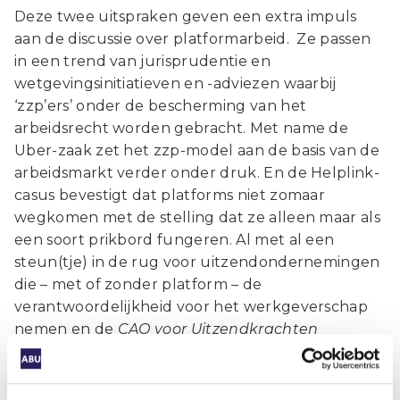
Deze twee uitspraken geven een extra impuls
aan de discussie over platformarbeid. Ze passen
in een trend van jurisprudentie en
wetgevingsinitiatieven en -adviezen waarbij
‘zzp’ers’ onder de bescherming van het
arbeidsrecht worden gebracht. Met name de
Uber-zaak zet het zzp-model aan de basis van de
arbeidsmarkt verder onder druk. En de Helplink-
casus bevestigt dat platforms niet zomaar
wegkomen met de stelling dat ze alleen maar als
een soort prikbord fungeren. Al met al een
steun(tje) in de rug voor uitzendondernemingen
die – met of zonder platform – de
verantwoordelijkheid voor het werkgeverschap
nemen en de
CAO voor Uitzendkrachten
toepassen. Wie de uitzendformule toepast, heeft
immers van de recente jurisprudentie niets te
vrezen.