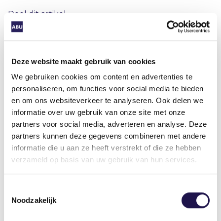
Deel dit artikel
Deze website maakt gebruik van cookies
We gebruiken cookies om content en advertenties te
personaliseren, om functies voor social media te bieden
Gerelateerde artikelen
en om ons websiteverkeer te analyseren. Ook delen we
informatie over uw gebruik van onze site met onze
partners voor social media, adverteren en analyse. Deze
partners kunnen deze gegevens combineren met andere
Nieuws
informatie die u aan ze heeft verstrekt of die ze hebben
verzameld op basis van uw gebruik van hun services.
Toestemmingsselectie
Let op: vacatures van leden op
Noodzakelijk
platform BeBee