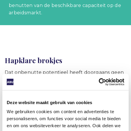
benutten van de beschikbare capaciteit op de
arbeidsmarkt.
Hapklare brokjes
Dat onbenutte potentieel heeft doorgaans geen
passend cv. De focus ligt daarom op skillsgericht
werven, kort modulair opleiden en het uitvoeren
van deeltaken. Samir ter Lüün is directeur van
Lüün – onderdeel van de Driessen Groep – dat
Deze website maakt gebruik van cookies
zich richt op het ontwikkelen van innovatieve
We gebruiken cookies om content en advertenties te
oplossingen op de arbeidsmarkt. “De vraag die
personaliseren, om functies voor social media te bieden
men mij stelde was: wat zijn de knelpunten in de
en om ons websiteverkeer te analyseren. Ook delen we
samenwerking? En: waar lopen deelnemers