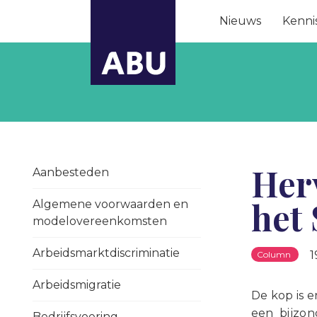
Nieuws
Kenni
Her
Aanbesteden
het
Algemene voorwaarden en
modelovereenkomsten
Arbeidsmarktdiscriminatie
1
Column
Arbeidsmigratie
De kop is 
een bijzon
Bedrijfsvoering