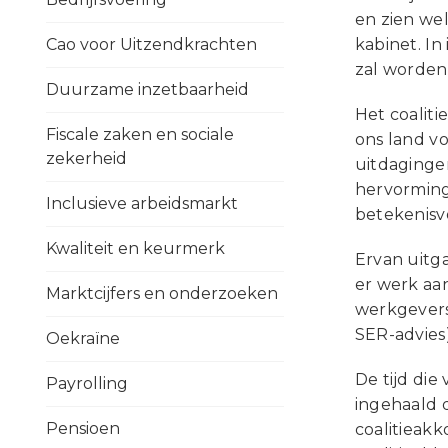
en zien wel
Cao voor Uitzendkrachten
kabinet. In
zal worden
Duurzame inzetbaarheid
Het coalit
Fiscale zaken en sociale
ons land v
zekerheid
uitdagingen
hervorminge
Inclusieve arbeidsmarkt
betekenisv
Kwaliteit en keurmerk
Ervan uitg
er werk aan
Marktcijfers en onderzoeken
werkgevers
SER-advies)
Oekraïne
De tijd die
Payrolling
ingehaald d
Pensioen
coalitieakk