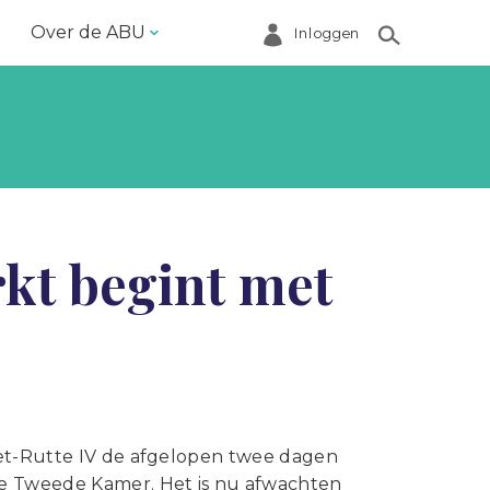
Over de ABU
Inloggen
Bestuur en ABU-bureau
Contact
Helpdesk
Inloggen Mijn ABU
kt begint met
Ledenregister
Ledenservice
Magazine VoorWerk
Melding doen
Over de ABU
net-Rutte IV de afgelopen twee dagen
de Tweede Kamer. Het is nu afwachten