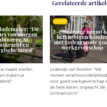
Gerelateerde artike
Artikel
Rademaker: “De
E-commerce neemt h
ars van morgen
heft in eigen hande
bineren AI,
met gedragscode go
nskracht en
werkgeverschap
egische moed”
ie maakt sneller,
Lodewijk van Nooten: “We
en maken je
nemen verantwoordelijkhei
dend."
voor goed werkgeverschap i
de hele keten, ongeacht de
contractvorm”