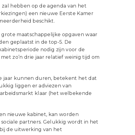
Statuten en reglementen
en zal hebben op de agenda van het
Vacatures
verkiezingen) een nieuwe Eerste Kamer
meerderheid beschikt.
Vestigingen ABU-leden
de grote maatschappelijke opgaven waar
Webshop
en geplaatst in de top-5. De
 kabinetsperiode nodig zijn voor de
t zo’n drie jaar relatief weinig tijd om
e jaar kunnen duren, betekent het dat
lukkig liggen er adviezen van
arbeidsmarkt klaar (het welbekende
 een nieuwe kabinet, kan worden
sociale partners. Gelukkig wordt in het
bij de uitwerking van het