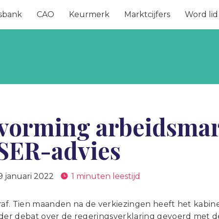
sbank
CAO
Keurmerk
Marktcijfers
Word lid
vorming arbeidsmar
 SER-advies
9 januari 2022
1 minuten leestijd
eraf. Tien maanden na de verkiezingen heeft het kabi
der debat over de regeringsverklaring gevoerd met 