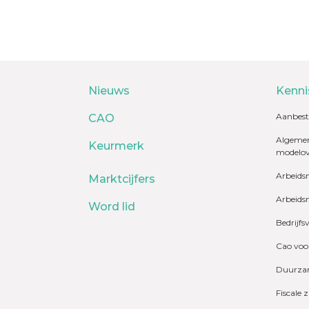
Nieuws
Kenni
Aanbest
CAO
Algemen
Keurmerk
modelo
Arbeids
Marktcijfers
Arbeids
Word lid
Bedrijfs
Cao voo
Duurzam
Fiscale 