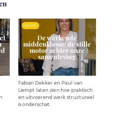
len
Artikel
et
De werkende
n
middenklasse: de stille
ed
motor achter onze
samenleving
Fabian Dekker en Paul van
d
Liempt laten zien hoe praktisch
n
en uitvoerend werk structureel
is onderschat.