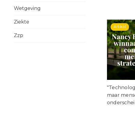
Wetgeving
Ziekte
Artikel
Nancy 
Zzp
winna
com
me
strat
"Technolog
maar mens
onderschei