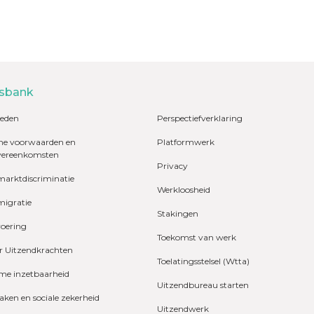
sbank
eden
Perspectiefverklaring
e voorwaarden en
Platformwerk
vereenkomsten
Privacy
marktdiscriminatie
Werkloosheid
migratie
Stakingen
voering
Toekomst van werk
r Uitzendkrachten
Toelatingsstelsel (Wtta)
e inzetbaarheid
Uitzendbureau starten
zaken en sociale zekerheid
Uitzendwerk