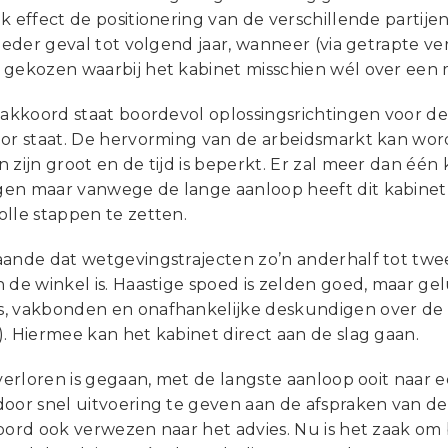
k effect de positionering van de verschillende partij
 ieder geval tot volgend jaar, wanneer (via getrapte 
 gekozen waarbij het kabinet misschien wél over een 
ieakkoord staat boordevol oplossingsrichtingen voor 
oor staat. De hervorming van de arbeidsmarkt kan word
 zijn groot en de tijd is beperkt. Er zal meer dan één
n maar vanwege de lange aanloop heeft dit kabinet me
olle stappen te zetten.
aande dat wetgevingstrajecten zo’n anderhalf tot twe
 de winkel is. Haastige spoed is zelden goed, maar ge
, vakbonden en onafhankelijke deskundigen over de 
. Hiermee kan het kabinet direct aan de slag gaan.
 verloren is gegaan, met de langste aanloop ooit naar
oor snel uitvoering te geven aan de afspraken van de 
oord ook verwezen naar het advies. Nu is het zaak om 