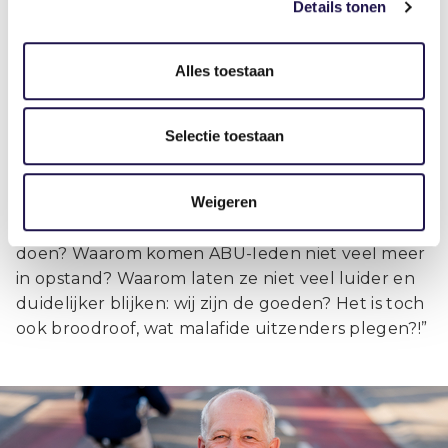
veranderende regels.
Details tonen
“Dat heeft deels te maken met malafide
Alles toestaan
ondernemers die arbeidsmigranten uitbuiten –
wat mensonterend is. Toch denk ik dat de regels
versimpeld kunnen worden. Verruim de
Selectie toestaan
mogelijkheden voor goede uitzenders en treedt
keihard op tegen malafide ondernemers.
Weigeren
Tegelijkertijd: uitzenders moeten niet alleen naar
de overheid wijzen. Je kunt toch ook zelf wat
doen? Waarom komen ABU-leden niet veel meer
in opstand? Waarom laten ze niet veel luider en
duidelijker blijken: wij zijn de goeden? Het is toch
ook broodroof, wat malafide uitzenders plegen?!”