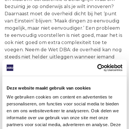
bezuinig je op onderwijs als je wilt innoveren?
Daarnaast moet de overheid dicht bij het ‘punt
van Einstein’ blijven: ‘Maak dingen zo eenvoudig
mogelijk, maar niet eenvoudiger.’ Een probleem
te eenvoudig voorstellen is niet goed, maar het is
ook niet goed om extra complexiteit toe te
voegen. Neem de Wet DBA: de overheid kan nog
steeds niet helder uitleggen wanneer iemand
zzp’er is. We hebben in Nederland een obsessie
met rechtmatigheid, maar daardoor komt soms
de rechtvaardigheid in de knel.”
Deze website maakt gebruik van cookies
We gebruiken cookies om content en advertenties te
Wat bedoelt u precies?
personaliseren, om functies voor social media te bieden
en om ons websiteverkeer te analyseren. Ook delen we
“Kijk naar Groningen. Het eenvoudigste is om alle
informatie over uw gebruik van onze site met onze
mensen die aardbevingsschade hebben een half
partners voor social media, adverteren en analyse. Deze