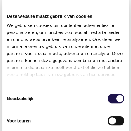
mensen in andere sectoren aan een baan weten
te helpen. Het idee van het Platform voor de
Deze website maakt gebruik van cookies
vorming van een Werkhuis, waarbij mensen zo
We gebruiken cookies om content en advertenties te
snel mogelijk van-werk-naar-werk worden
personaliseren, om functies voor social media te bieden
bemiddeld, heeft door deze crisis eigenlijk alleen
en om ons websiteverkeer te analyseren. Ook delen we
nog maar meer urgentie gekregen.”
informatie over uw gebruik van onze site met onze
partners voor social media, adverteren en analyse. Deze
Weerbaarheidsreserve
partners kunnen deze gegevens combineren met andere
informatie die u aan ze heeft verstrekt of die ze hebben
Wat we tevens van de coronacrisis kunnen leren,
verzameld op basis van uw gebruik van hun services.
is dat aanvullend beleid voor zelfstandig
ondernemers noodzakelijk is, stelt De Leeuw. “Zij
Toestemmingsselectie
blijken financieel kwetsbaar. Het CBS heeft
Noodzakelijk
berekend dat als bij zelfstandigen drie maanden
lang de inkomsten wegvallen, een op de vijf van
hen onder de minimumloongrens zakt. Duurt dat
Voorkeuren
inkomensverlies een jaar, dan komt een op de
drie onder die grens.” Hiervoor moet een