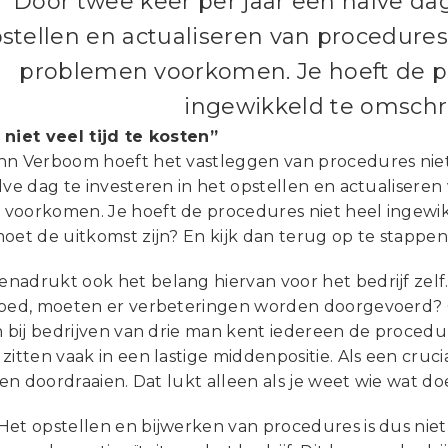
“Door twee keer per jaar een halve dag
stellen en actualiseren van procedures
problemen voorkomen. Je hoeft de p
ingewikkeld te omschri
 niet veel tijd te kosten”
hn Verboom hoeft het vastleggen van procedures niet 
lve dag te investeren in het opstellen en actualisere
voorkomen. Je hoeft de procedures niet heel ingewi
oet de uitkomst zijn? En kijk dan terug op te stappen 
adrukt ook het belang hiervan voor het bedrijf zelf. 
goed, moeten er verbeteringen worden doorgevoerd? 
n bij bedrijven van drie man kent iedereen de procedu
zitten vaak in een lastige middenpositie. Als een cr
jven doordraaien. Dat lukt alleen als je weet wie wat d
Het opstellen en bijwerken van procedures is dus niet