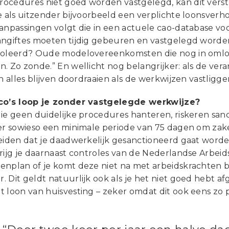
ocedures niet goed worden vastgelegd, kan dit vers
e als uitzender bijvoorbeeld een verplichte loonsverho
aanpassingen volgt die in een actuele cao-database vo
angiftes moeten tijdig gebeuren en vastgelegd worden
roleerd? Oude modelovereenkomsten die nog in omlo
. Zo zonde.” En wellicht nog belangrijker: als de ver
an alles blijven doordraaien als de werkwijzen vastligge
co’s loop je zonder vastgelegde werkwijze?
ie geen duidelijke procedures hanteren, riskeren san
er sowieso een minimale periode van 75 dagen om zaken
leiden dat je daadwerkelijk gesanctioneerd gaat word
rijg je daarnaast controles van de Nederlandse Arbeids
enplan of je komt deze niet na met arbeidskrachten b
. Dit geldt natuurlijk ook als je het niet goed hebt 
 loon van huisvesting – zeker omdat dit ook eens zo pol