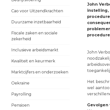
John Verbo
instelling
Cao voor Uitzendkrachten
procedure
Duurzame inzetbaarheid
consequent
problemen 
Fiscale zaken en sociale
procedures
zekerheid
Inclusieve arbeidsmarkt
John Verbo
noodzakeli
Kwaliteit en keurmerk
arbeidsove
toegankelij
Marktcijfers en onderzoeken
Het beschr
Oekraïne
wel aantoo
verschillen
Payrolling
Gevolgen 
Pensioen