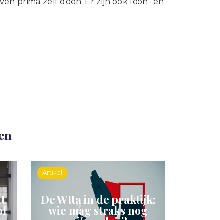
ven prima zelf doen. Er zijn ook loon- en
len
Artikel
t
De Wtta in de praktijk:
ol
wie mag straks nog