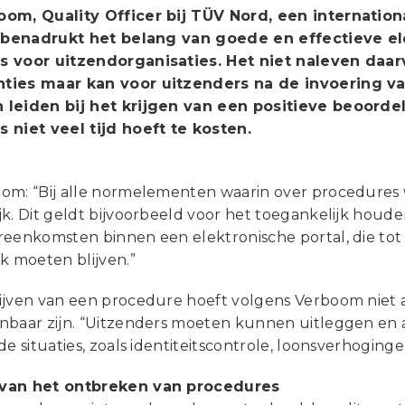
om, Quality Officer bij TÜV Nord, een internationa
, benadrukt het belang van goede en effectieve ele
s voor uitzendorganisaties. Het niet naleven daa
ies maar kan voor uitzenders na de invoering van
leiden bij het krijgen van een positieve beoordel
 niet veel tijd hoeft te kosten.
om: “Bij alle normelementen waarin over procedures 
jk. Dit geldt bijvoorbeeld voor het toegankelijk houd
reenkomsten binnen een elektronische portal, die tot 
k moeten blijven.”
ijven van een procedure hoeft volgens Verboom niet al
nbaar zijn. “Uitzenders moeten kunnen uitleggen e
de situaties, zoals identiteitscontrole, loonsverhoging
van het ontbreken van procedures