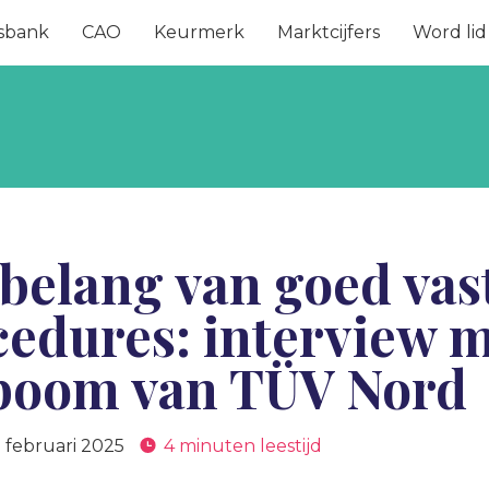
sbank
CAO
Keurmerk
Marktcijfers
Word lid
 belang van goed vas
cedures: interview m
boom van TÜV Nord
 februari 2025
4 minuten leestijd