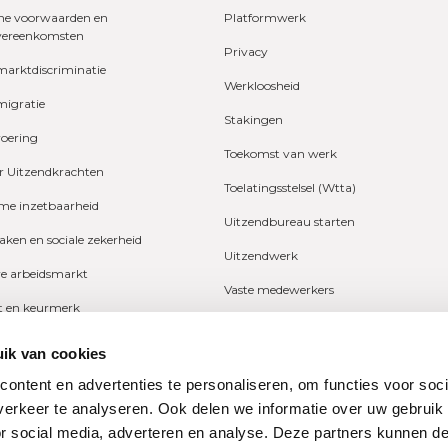
e voorwaarden en
Platformwerk
vereenkomsten
Privacy
marktdiscriminatie
Werkloosheid
migratie
Stakingen
voering
Toekomst van werk
r Uitzendkrachten
Toelatingsstelsel (Wtta)
e inzetbaarheid
Uitzendbureau starten
zaken en sociale zekerheid
Uitzendwerk
ve arbeidsmarkt
Vaste medewerkers
it en keurmerk
Wetgeving
fers en onderzoeken
ik van cookies
Ziekte
ng
ontent en advertenties te personaliseren, om functies voor soci
Zzp
erkeer te analyseren. Ook delen we informatie over uw gebruik
n
or social media, adverteren en analyse. Deze partners kunnen 