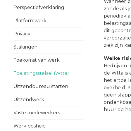
Wanneer pr
Perspectiefverklaring
zonde als j
periodiek 
Platformwerk
belastinga
dit gecont
Privacy
veroorzaken
ziek zijn k
Stakingen
Welke risi
Toekomst van werk
Bedrijven d
de Wtta is 
Toelatingsstelsel (Wtta)
het ertoe 
Uitzendbureau starten
overheid. K
geen stapp
Uitzendwerk
ondenkbaar
huur op het
Vaste medewerkers
Werkloosheid