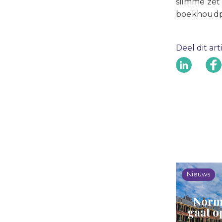
slimme zet 
boekhoudpa
Deel dit art
Nieuws
Norm
gaat o