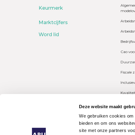
Algemen
Keurmerk
modelo
Arbeids
Marktcijfers
Arbeids
Word lid
Bedrijfs
Cao voo
Duurzam
Fiscale 
Inclusie
Kwalite
Marktcij
Deze website maakt gebru
Payrolli
We gebruiken cookies om c
bieden en om ons websitev
Pensioe
site met onze partners vo