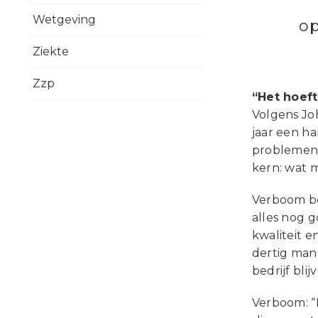
Wetgeving
op
Ziekte
Zzp
“Het hoeft
Volgens Jo
jaar een ha
problemen 
kern: wat m
Verboom ben
alles nog 
kwaliteit e
dertig man 
bedrijf bli
Verboom: “