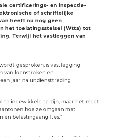
Statuten en reglementen
le certificerings- en inspectie-
Vacatures
ktronische of schriftelijke
rvan heeft nu nog geen
Vestigingen ABU-leden
 het toelatingsstelsel (Wtta) tot
ing. Terwijl het vastleggen van
Webshop
wordt gesproken, is vastlegging
en van loonstroken en
een jaar na uitdiensttreding
 te ingewikkeld te zijn, maar het moet
n aantonen hoe ze omgaan met
en en belastingaangiftes.”