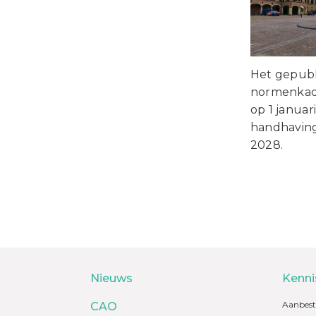
Het gepub
normenkad
op 1 januar
handhaving 
2028.
Nieuws
Kenni
Aanbest
CAO