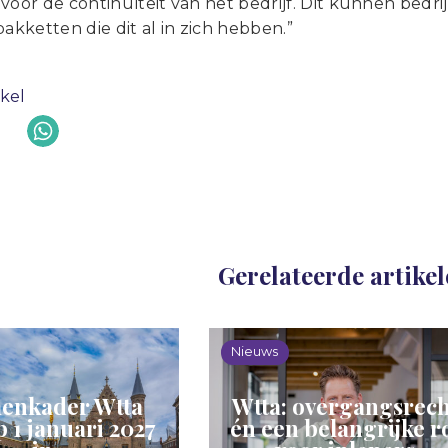
voor de continuïteit van het bedrijf. Dit kunnen bedrij
kketten die dit al in zich hebben.”
ikel
Gerelateerde artike
Nieuws
enkader Wtta
Wtta: overgangsrech
p 1 januari 2027
én een belangrijke r