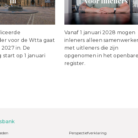
in
voor inleners
liceerde
Vanaf 1 januari 2028 mogen
er voor de Wtta gaat
inleners alleen samenwerke
i 2027 in. De
met uitleners die zijn
start op 1 januari
opgenomen in het openbar
register.
sbank
eden
Perspectiefverklaring