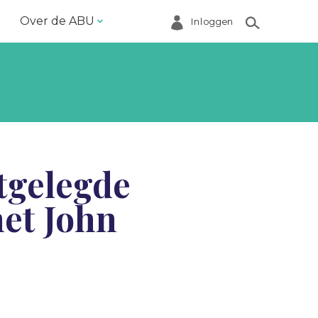
Over de ABU
Inloggen
Bestuur en ABU-bureau
Contact
Helpdesk
Inloggen Mijn ABU
tgelegde
Ledenregister
et John
Ledenservice
Magazine VoorWerk
Melding doen
Over de ABU