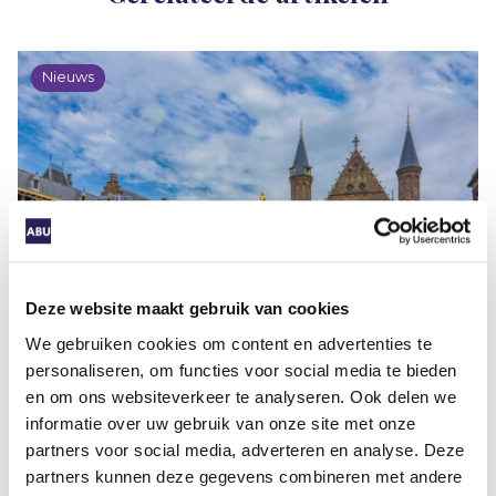
Nieuws
Normenkader Wtta gaat op 1 januari
2027 in
Deze website maakt gebruik van cookies
We gebruiken cookies om content en advertenties te
personaliseren, om functies voor social media te bieden
en om ons websiteverkeer te analyseren. Ook delen we
informatie over uw gebruik van onze site met onze
Het gepubliceerde normenkader voor de Wtta
partners voor social media, adverteren en analyse. Deze
gaat op 1 januari 2027 in. De handhaving start op 1
partners kunnen deze gegevens combineren met andere
januari 2028.