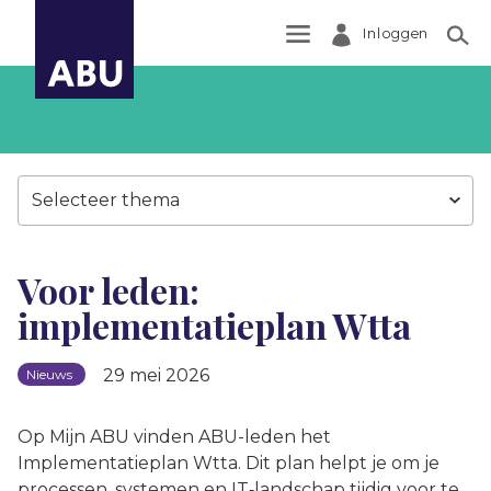
Inloggen
Zoek
Selecteer thema
Voor leden:
implementatieplan Wtta
29 mei 2026
Nieuws
Op Mijn ABU vinden ABU-leden het
Implementatieplan Wtta. Dit plan helpt je om je
processen, systemen en IT‑landschap tijdig voor te