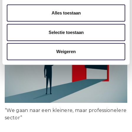
Alles toestaan
Artikel
Selectie toestaan
Weigeren
De Wtta in de praktijk: wie mag
straks nog uitzenden?
“We gaan naar een kleinere, maar professionelere
sector”