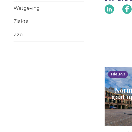
Wetgeving
Ziekte
Zzp
Nieuws
Norm
gaat o