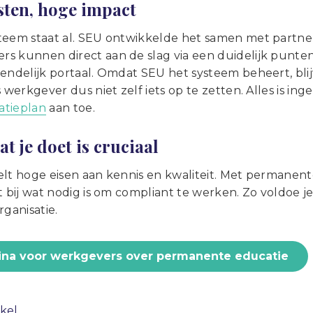
sten, hoge impact
teem staat al. SEU ontwikkelde het samen met partne
s kunnen direct aan de slag via een duidelijk punt
endelijk portaal. Omdat SEU het systeem beheert, blij
s werkgever dus niet zelf iets op te zetten. Alles is ing
atieplan
aan toe.
t je doet is cruciaal
elt hoge eisen aan kennis en kwaliteit. Met permanent
t bij wat nodig is om compliant te werken. Zo voldoe je
rganisatie.
ina voor werkgevers over permanente educatie
ikel