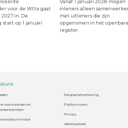
liceerde
Vanaf 1 januari 2028 mogen
er voor de Wtta gaat
inleners alleen samenwerke
i 2027 in. De
met uitleners die zijn
start op 1 januari
opgenomen in het openbar
register.
sbank
eden
Perspectiefverklaring
e voorwaarden en
Platformwerk
vereenkomsten
Privacy
marktdiscriminatie
Werkloosheid