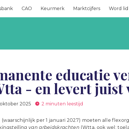
sbank
CAO
Keurmerk
Marktcijfers
Word lid
manente educatie ve
tta - en levert juist
 oktober 2025
2 minuten leestijd
(waarschijnlijk per 1 januari 2027) moeten alle flexor
kingstelling van arbeidskrachten
(Wtta, ook wel: toela