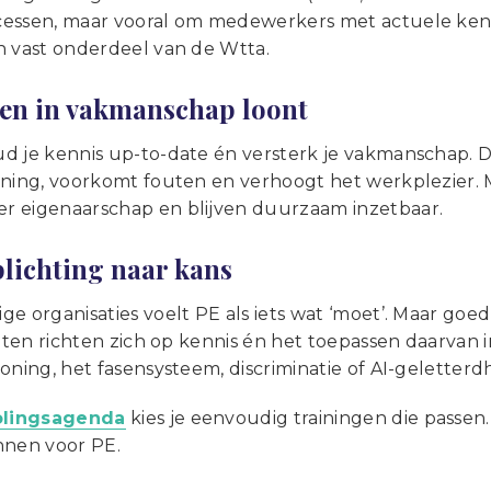
essen, maar vooral om medewerkers met actuele ken
n vast onderdeel van de Wtta.
ren in vakmanschap loont
d je kennis up-to-date én versterk je vakmanschap. Da
ening, voorkomt fouten en verhoogt het werkplezier.
 eigenaarschap en blijven duurzaam inzetbaar.
plichting naar kans
e organisaties voelt PE als iets wat ‘moet’. Maar goed 
eiten richten zich op kennis én het toepassen daarvan i
oning, het fasensysteem, discriminatie of AI-geletterd
olingsagenda
kies je eenvoudig trainingen die passen
nnen voor PE.