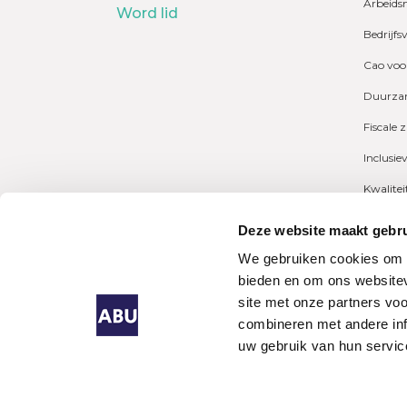
Arbeids
Word lid
Bedrijfs
Cao voo
Duurzam
Fiscale 
Inclusie
Kwalite
Marktcij
Deze website maakt gebru
Payrolli
We gebruiken cookies om c
bieden en om ons websitev
Pensioe
site met onze partners vo
combineren met andere inf
uw gebruik van hun servic
Algeme
Uitzen
Singapo
Lijnden