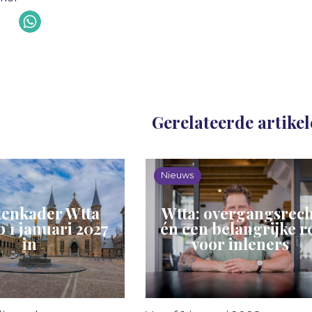
Gerelateerde artike
Nieuws
enkader Wtta
Wtta: overgangsrech
p 1 januari 2027
én een belangrijke r
in
voor inleners