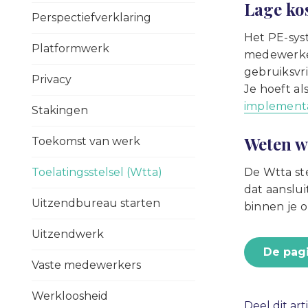
Lage ko
Perspectiefverklaring
Het PE-sys
Platformwerk
medewerker
gebruiksvri
Privacy
Je hoeft al
implement
Stakingen
Weten wa
Toekomst van werk
Toelatingsstelsel (Wtta)
De Wtta st
dat aanslui
Uitzendbureau starten
binnen je o
Uitzendwerk
De pag
Vaste medewerkers
Werkloosheid
Deel dit art