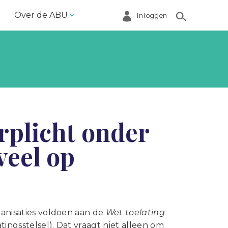
Over de ABU
Inloggen
Bestuur en ABU-bureau
Contact
Helpdesk
Inloggen Mijn ABU
rplicht onder
Ledenregister
 veel op
Ledenservice
Magazine VoorWerk
Melding doen
Over de ABU
ganisaties voldoen aan de
Wet toelating
tingsstelsel). Dat vraagt niet alleen om