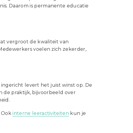
Statuten en reglementen
nis. Daarom is permanente educatie
Vacatures
Vestigingen ABU-leden
Webshop
t vergroot de kwaliteit van
 Medewerkers voelen zich zekerder,
ingericht levert het juist winst op. De
n de praktijk, bijvoorbeeld over
heid.
. Ook
interne leeractiviteiten
kun je