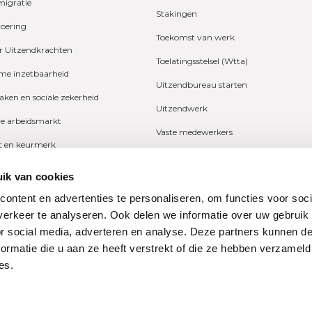
migratie
Stakingen
voering
Toekomst van werk
r Uitzendkrachten
Toelatingsstelsel (Wtta)
e inzetbaarheid
Uitzendbureau starten
zaken en sociale zekerheid
Uitzendwerk
ve arbeidsmarkt
Vaste medewerkers
it en keurmerk
Wetgeving
fers en onderzoeken
ik van cookies
Ziekte
ng
ontent en advertenties te personaliseren, om functies voor soci
Zzp
erkeer te analyseren. Ook delen we informatie over uw gebruik
n
or social media, adverteren en analyse. Deze partners kunnen 
ormatie die u aan ze heeft verstrekt of die ze hebben verzameld
es.
ne Bond
Privacy
dondernemingen
restraat 74
Disclaimer