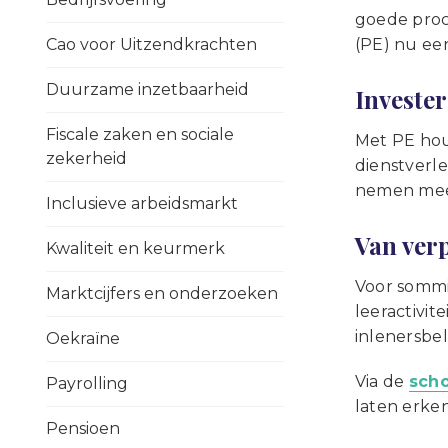
goede proc
Cao voor Uitzendkrachten
(PE) nu ee
Duurzame inzetbaarheid
Investe
Fiscale zaken en sociale
Met PE hou
zekerheid
dienstverl
nemen meer
Inclusieve arbeidsmarkt
Van ver
Kwaliteit en keurmerk
Voor sommig
Marktcijfers en onderzoeken
leeractivit
inlenersbel
Oekraïne
Via de
sch
Payrolling
laten erke
Pensioen