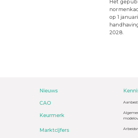
Het gepub
normenkad
op 1 januar
handhaving 
2028.
Nieuws
Kenni
Aanbest
CAO
Algemen
Keurmerk
modelo
Arbeids
Marktcijfers