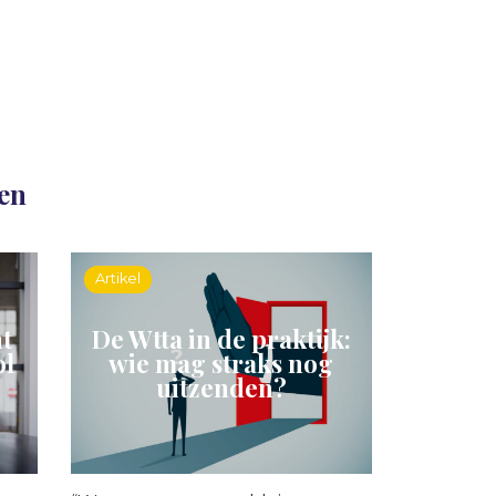
len
Artikel
t
De Wtta in de praktijk:
ol
wie mag straks nog
uitzenden?