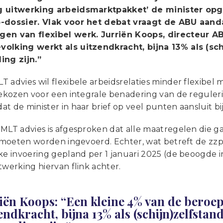
g uitwerking arbeidsmarktpakket’ de minister o
p-dossier. Vlak voor het debat vraagt de ABU aa
en van flexibel werk. Jurriën Koops, directeur A
olking werkt als uitzendkracht, bijna 13% als (s
ing zijn.”
 advies wil flexibele arbeidsrelaties minder flexibel 
 gekozen voor een integrale benadering van de reguler
t de minister in haar brief op veel punten aansluit bi
-MLT advies is afgesproken dat alle maatregelen die g
g moeten worden ingevoerd. Echter, wat betreft de zzp
jke invoering gepland per 1 januari 2025 (de beoogde
twerking hiervan flink achter.
iën Koops: “Een kleine 4% van de beroe
endkracht, bijna 13% als (schijn)zelfsta