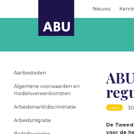
Nieuws
Kenni
ABU
Aanbesteden
reg
Algemene voorwaarden en
modelovereenkomsten
Arbeidsmarktdiscriminatie
30
Lobby
Arbeidsmigratie
De Tweede
voor de h
Bedrijfsvoering