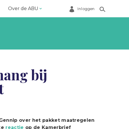
Over de ABU
Inloggen
Bestuur en ABU-bureau
Contact
Helpdesk
Inloggen Mijn ABU
ang bij
Ledenregister
t
Ledenservice
Magazine VoorWerk
Melding doen
Over de ABU
Gennip over het pakket maatregelen
nze
reactie
op de Kamerbrief