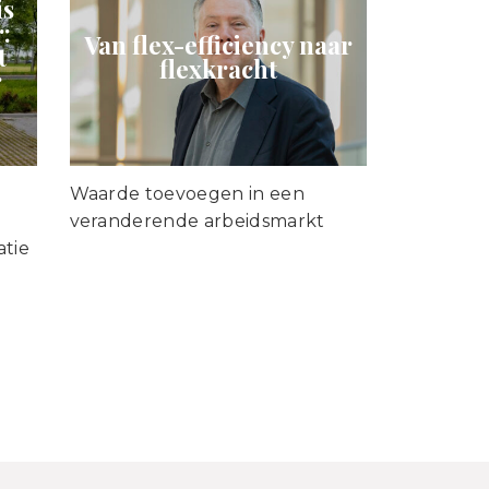
is
:
Van flex-efficiency naar
t
flexkracht
r
Waarde toevoegen in een
veranderende arbeidsmarkt
atie