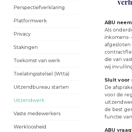
verh
Perspectiefverklaring
Platformwerk
ABU neemt
Als onderde
Privacy
inkomens- 
afgesloten
Stakingen
contractfl
die van va
Toekomst van werk
wij invulli
Toelatingsstelsel (Wtta)
Sluit voor
Uitzendbureau starten
De afsprak
voor de reg
Uitzendwerk
uitzendwer
de best ge
Vaste medewerkers
functie va
Werkloosheid
ABU vraag