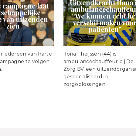
Uitzendkracht Ilona 
 campagne laat
ambulancechauffeur
schappelijke
“We kunnen echt he
 van uitzenden
verschil maken voo
zien
patiënten”
 iedereen van harte
Ilona Theijssen (44) is
campagne te volgen
ambulancechauffeur bij De
.
Zorg BV, een uitzendorganis
gespecialiseerd in
zorgoplossingen.