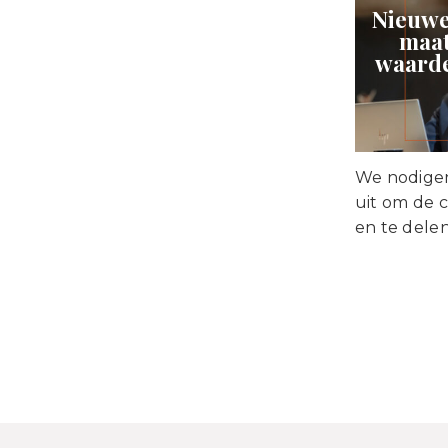
Nieuwe
maat
waarde
We nodigen
uit om de 
en te delen