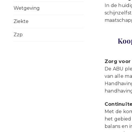
In de huid
Wetgeving
schijnzelfs
maatschapp
Ziekte
Zzp
Koop
Zorg voor 
De ABU plei
van alle ma
Handhaving
handhaving
Continuïte
Met de koms
het gebied
balans en i