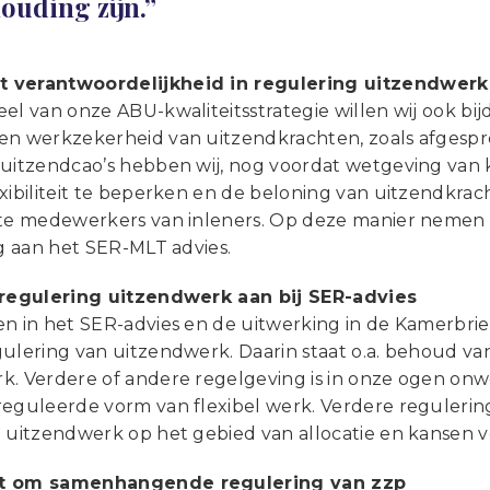
ouding zijn.”
 verantwoordelijkheid in regulering uitzendwerk
el van onze ABU-kwaliteitsstrategie willen wij ook bi
en werkzekerheid van uitzendkrachten, zoals afgespro
 uitzendcao’s hebben wij, nog voordat wetgeving van 
exibiliteit te beperken en de beloning van uitzendkra
ste medewerkers van inleners. Op deze manier nemen 
ng aan het SER-MLT advies.
 regulering uitzendwerk aan bij SER-advies
en in het SER-advies en de uitwerking in de Kamerbr
ulering van uitzendwerk. Daarin staat o.a. behoud van
k. Verdere of andere regelgeving is in onze ogen onwe
reguleerde vorm van flexibel werk. Verdere regulerin
n uitzendwerk op het gebied van allocatie en kansen 
t om samenhangende regulering van zzp