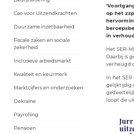
‘Voortgan
Cao voor Uitzendkrachten
op het zz
hervorming
Duurzame inzetbaarheid
beroepsbev
in verhoud
Fiscale zaken en sociale
zekerheid
Het SER-MLT
Daarbij is
Inclusieve arbeidsmarkt
verheugd da
Kwaliteit en keurmerk
In het SER
gelijktijdi
Marktcijfers en onderzoeken
gedeelteli
loopt de ui
Oekraïne
Payrolling
Jurr
uitz
Pensioen