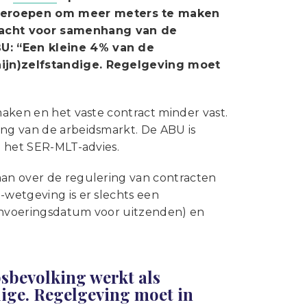
Statuten en reglementen
pgeroepen om meer meters te maken
Vacatures
ndacht voor samenhang van de
BU: “Een kleine 4% van de
Vestigingen ABU-leden
chijn)zelfstandige. Regelgeving moet
Webshop
maken en het vaste contract minder vast.
ing van de arbeidsmarkt. De ABU is
j het SER-MLT-advies.
aan over de regulering van contracten
-wetgeving is er slechts een
 invoeringsdatum voor uitzenden) en
psbevolking werkt als
ndige. Regelgeving moet in