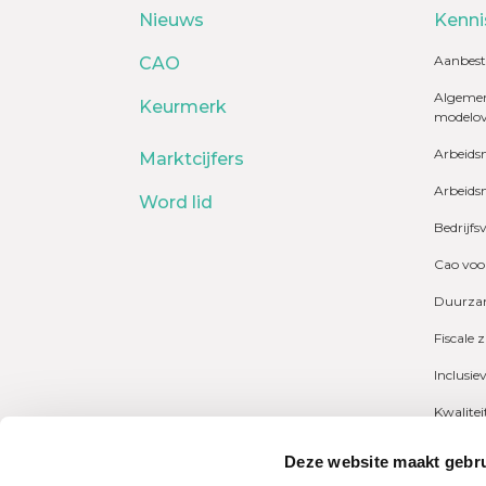
Nieuws
Kenni
Aanbest
CAO
Algemen
Keurmerk
modelo
Arbeids
Marktcijfers
Arbeids
Word lid
Bedrijfs
Cao voo
Duurzam
Fiscale 
Inclusie
Kwalite
Marktcij
Deze website maakt gebru
Payrolli