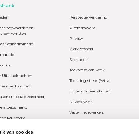
sbank
eden
Perspectiefverklaring
e voorwaarden en
Platformwerk
vereenkomsten
Privacy
marktdiscriminatie
Werkloosheid
migratie
Stakingen
voering
Toekomst van werk
r Uitzendkrachten
Toelatingsstelsel (Wtta)
e inzetbaarheid
Uitzendbureau starten
zaken en sociale zekerheid
Uitzendwerk
ve arbeidsmarkt
Vaste medewerkers
it en keurmerk
Wetgeving
fers en onderzoeken
ik van cookies
Ziekte
ng