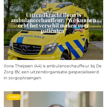
Uitzendkracht Ilona is
ambulancechauffeur: “We kunnen
echt het verschil maken voor
patiënten”
Ilona Theijssen (44) is ambulancechauffeur bij De
Zorg BV, een uitzendorganisatie gespecialiseerd
in zorgoplossingen.
Artikel