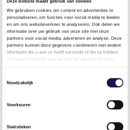
Deze website maakt gebruik van cookies
leiden ertoe dat die vrije keuze sterk
We gebruiken cookies om content en advertenties te
wordt beperkt. Mensen weten heel goed
personaliseren, om functies voor social media te bieden
zelf wat ze willen en kunnen. Waarom wil
en om ons websiteverkeer te analyseren. Ook delen we
een overheid die keuzevrijheid beperken?
informatie over uw gebruik van onze site met onze
Wat je aan werkgeverskant bovendien
partners voor social media, adverteren en analyse. Deze
ziet, is een zorgwekkende verschuiving
partners kunnen deze gegevens combineren met andere
van uitzendwerk naar zzp. De zorgsector
informatie die u aan ze heeft verstrekt of die ze hebben
is sterk kostengedreven. Uitzendwerk
verzameld op basis van uw gebruik van hun services.
wordt door alle regelgeving duurder en
dus wordt de inhuur van zzp’ers
Toestemmingsselectie
aantrekkelijk. Te meer, omdat
Noodzakelijk
zorginstellingen voor zelfstandige
verpleegkundigen niet btw-plichtig zijn
en voor uitzendkrachten wél. Dat is een
Voorkeuren
stimulans om zoveel mogelijk zzp’ers in te
zetten. De minister zendt voortdurend
een dubbele boodschap uit: ze zegt
Statistieken
moeite te hebben met het grote aantal