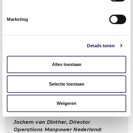
zzp’ers, maar ondertussen blijft zzp-
wetgeving uit. We zien zelfstandige
Marketing
zorgmedewerkers die zestig uur achter
elkaar werken, met alle risico’s van dien.
Omdat ze niet onder de Arbeidstijdenwet
vallen. Vinden we dat acceptabel? Er ligt
Details tonen
een hele duidelijke Deliveroo-uitspraak
van de rechter. Ik roep de minister dan
ook op om heel snel duidelijkheid te
Alles toestaan
verschaffen over wat wel en wat geen
zzp-werk is.”
Selectie toestaan
Weigeren
Jochem van Dinther, Director
Operations Manpower Nederland: