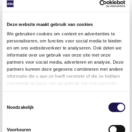
Via Appia
“Dit is een groot project, onder leiding van de
archeologische dienst van de gemeente
Deze website maakt gebruik van cookies
Rotterdam. De put is groot en wel vijf meter diep.
We gebruiken cookies om content en advertenties te
Nu schijnt de zon, maar wij werken altijd, door
personaliseren, om functies voor social media te bieden
weer en wind. Ik vind het prachtig werk: ik hou
en om ons websiteverkeer te analyseren. Ook delen we
van geschiedenis, van ontdekken en van werken
informatie over uw gebruik van onze site met onze
met mijn handen. Mijn favoriete periodes zijn de
partners voor social media, adverteren en analyse. Deze
Romeinse tijd en de Middeleeuwen. Mijn stage
partners kunnen deze gegevens combineren met andere
was op de Via Appia in Rome. Alleen al om daar te
informatie die u aan ze heeft verstrekt of die ze hebben
mogen staan… Dat was geweldig.”
verzameld op basis van uw gebruik van hun services.
Toestemmingsselectie
Deel dit artikel
Noodzakelijk
Voorkeuren