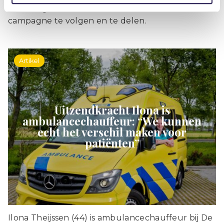
We nodigen iedereen van harte uit om de
campagne te volgen en te delen.
Artikel
Uitzendkracht Ilona is
ambulancechauffeur: “We kunnen
echt het verschil maken voor
patiënten”
Ilona Theijssen (44) is ambulancechauffeur bij De