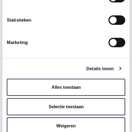
Gerelateerde artikelen
Statistieken
Marketing
Nieuws
Details tonen
Nieuwe campagne laat
maatschappelijke waarde van
Alles toestaan
uitzenden zien
Selectie toestaan
Weigeren