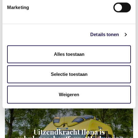
Nieuwe campagne laat
Marketing
maatschappelijke waarde van
uitzenden zien
Details tonen
Alles toestaan
We nodigen iedereen van harte uit om de
Selectie toestaan
campagne te volgen en te delen.
Weigeren
Artikel
Uitzendkracht Ilona is