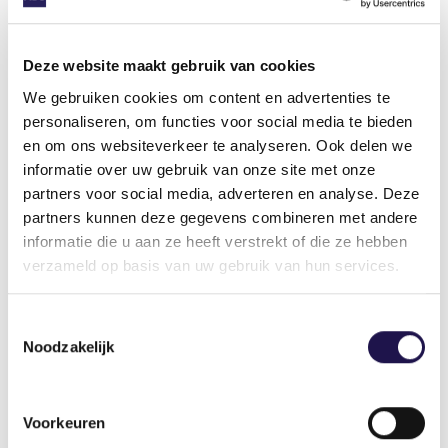
zoveel regels, wetten en toeslagen: deze werken
belemmerend voor de toestroom tot de
arbeidsmarkt. Het loont soms te weinig om (meer)
Deze website maakt gebruik van cookies
te gaan werken. Daar zou de politiek eens goed
We gebruiken cookies om content en advertenties te
naar moeten kijken. Want inderdaad: in een
personaliseren, om functies voor social media te bieden
welvarend land als Nederland zou iedereen
en om ons websiteverkeer te analyseren. Ook delen we
duurzaam mee moeten kunnen draaien in de
informatie over uw gebruik van onze site met onze
samenleving.”
partners voor social media, adverteren en analyse. Deze
partners kunnen deze gegevens combineren met andere
informatie die u aan ze heeft verstrekt of die ze hebben
Lees in dit thema ook:
verzameld op basis van uw gebruik van hun services.
Toestemmingsselectie
Nieuws
Noodzakelijk
Voorkeuren
Nieuwe campagne laat