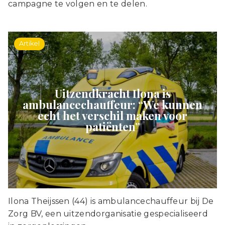
campagne te volgen en te delen.
Artikel
Uitzendkracht Ilona is
ambulancechauffeur: “We kunnen
echt het verschil maken voor
patiënten”
Ilona Theijssen (44) is ambulancechauffeur bij De
Zorg BV, een uitzendorganisatie gespecialiseerd