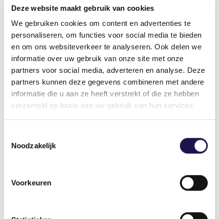
Deze website maakt gebruik van cookies
We gebruiken cookies om content en advertenties te
De nieuwe waarde van
personaliseren, om functies voor social media te bieden
flexibiliteit
en om ons websiteverkeer te analyseren. Ook delen we
informatie over uw gebruik van onze site met onze
AI, nieuwe wetgeving en
partners voor social media, adverteren en analyse. Deze
arbeidsmarktkrapte veranderen de rol van
partners kunnen deze gegevens combineren met andere
uitzenders. Niet langer draait het vooral
informatie die u aan ze heeft verstrekt of die ze hebben
om capaciteit, maar om toegang tot
verzameld op basis van uw gebruik van hun services.
specialistische expertise,
talentontwikkeling en het slim
Toestemmingsselectie
organiseren van werk. Juist daarin ligt de
Noodzakelijk
toekomstige waarde van de branche.
Voorkeuren
Meer flexibiliteit door AI