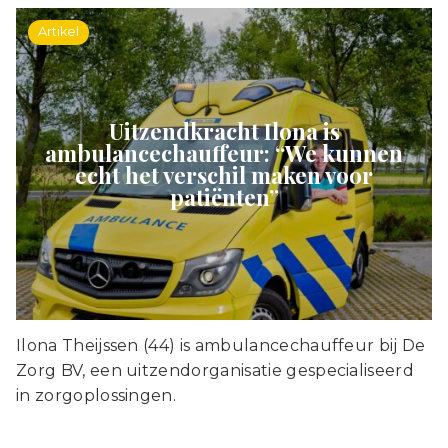
Artikel
Uitzendkracht Ilona is
ambulancechauffeur: “We kunnen
echt het verschil maken voor
patiënten”
Ilona Theijssen (44) is ambulancechauffeur bij De
Zorg BV, een uitzendorganisatie gespecialiseerd
in zorgoplossingen.