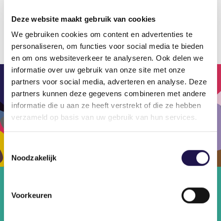
hem tijdelijk ergens geplaatst als B-chauffeur.
Deze website maakt gebruik van cookies
Zodat hij na het behalen van zijn C-rijbewijs bij
We gebruiken cookies om content en advertenties te
Tinie Manders kon starten.”
personaliseren, om functies voor social media te bieden
en om ons websiteverkeer te analyseren. Ook delen we
informatie over uw gebruik van onze site met onze
partners voor social media, adverteren en analyse. Deze
partners kunnen deze gegevens combineren met andere
informatie die u aan ze heeft verstrekt of die ze hebben
verzameld op basis van uw gebruik van hun services.
Toestemmingsselectie
Noodzakelijk
Lees meer verhalen van uitzendkrachten. Van
Voorkeuren
de statushouder uit Syrië en Amsterdamse
gepensioneerde directiesecretaresse tot de