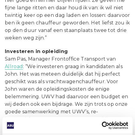
hier goed en wil hier blijven rijden. Ze geven me
fijne lange ritten en daar houd ik van: ik wil niet
twintig keer op een dag laden en lossen: daarvoor
ben ik geen chauffeur geworden. Het liefst zou ik
op den duur vanaf een staanplaats twee tot drie
weken weg zijn.”
Investeren in opleiding
Sam Pas, Manager Frontoffice Transport van
Allroad
: “We investeren graag in kandidaten als
John. Het was meteen duidelijk dat hij perfect
geschikt was als vrachtwagenchauffeur. Voor
John waren de opleidingskosten de enige
belemmering. UWV had daarvoor een budget en
wij deden ook een bijdrage. We zijn trots op onze
goede samenwerking met UWV’s, re-
integratiebureaus en gemeentes. Daarbij waren
wij er om kinken in de kabel op te vangen. Nadat
John door corona moest stoppen, hebben we