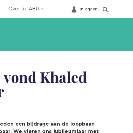
Over de ABU
Inloggen
Bestuur en ABU-bureau
Contact
Helpdesk
Inloggen Mijn ABU
 vond Khaled
Ledenregister
r
Ledenservice
Magazine VoorWerk
Melding doen
Over de ABU
 leden een bijdrage aan de loopbaan
ar. We vieren ons jubileumjaar met