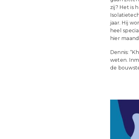
zij? Het is
Isolatiete
jaar. Hij w
heel specia
hier maanda
Dennis: “Kh
weten. Inm
de bouwste