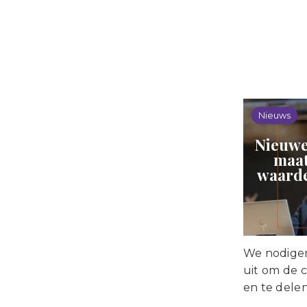
Nieuws
Nieuwe
maat
waarde
We nodigen
uit om de 
en te delen