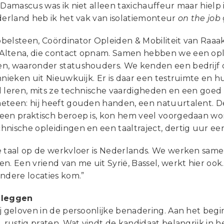
 Damascus was ik niet alleen taxichauffeur maar hielp
derland heb ik het vak van isolatiemonteur
on the job
elsteen, Coördinator Opleiden & Mobiliteit van Raaak 
ltena, die contact opnam. Samen hebben we een oplei
n, waaronder statushouders. We kenden een bedrijf 
hnieken uit Nieuwkuijk. Er is daar een testruimte en
 leren, mits ze technische vaardigheden en een goed r
eteen: hij heeft gouden handen, een natuurtalent. D
een praktisch beroep is, kon hem veel voorgedaan wor
hnische opleidingen en een taaltraject, dertig uur ee
e taal op de werkvloer is Nederlands. We werken samen
n. Een vriend van me uit Syrië, Bassel, werkt hier ook.
ndere locaties kom.”
 leggen
j geloven in de persoonlijke benadering. Aan het begin
, rustig praten. Wat vindt de kandidaat belangrijk in het