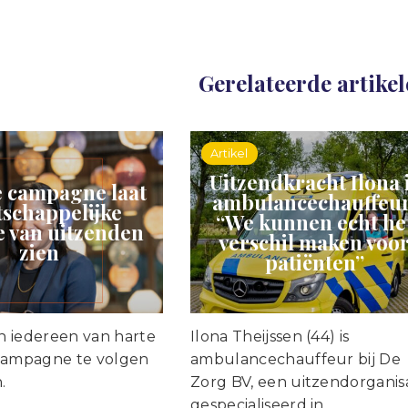
Gerelateerde artike
Artikel
Uitzendkracht Ilona 
 campagne laat
ambulancechauffeur
schappelijke
“We kunnen echt he
 van uitzenden
verschil maken voo
zien
patiënten”
 iedereen van harte
Ilona Theijssen (44) is
campagne te volgen
ambulancechauffeur bij De
.
Zorg BV, een uitzendorganis
gespecialiseerd in