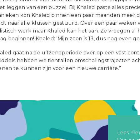
 het leggen van een puzzel. Bij Khaled paste alles preci
chnieken kon Khaled binnen een paar maanden meer 
ordt naar alle klussen gestuurd. Over een paar weken 
listisch werk maar Khaled kan het aan. Ze vroegen al
g beginnen! Khaled: ‘Mijn zoon is 13, dus nog even ge
aled gaat na de uitzendperiode over op een vast contr
iddels hebben we tientallen omscholingstrajecten ach
nen te kunnen zijn voor een nieuwe carrière.”
Lees mee