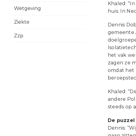
Khaled: “In
Wetgeving
huis. In Ne
Ziekte
Dennis Dobb
gemeente A
Zzp
doelgroepe
Isolatietec
het vak wel
zagen ze m
omdat het 
beroepstec
Khaled: “D
andere Pole
steeds op a
De puzzel
Dennis: “Wi
gaan zitten