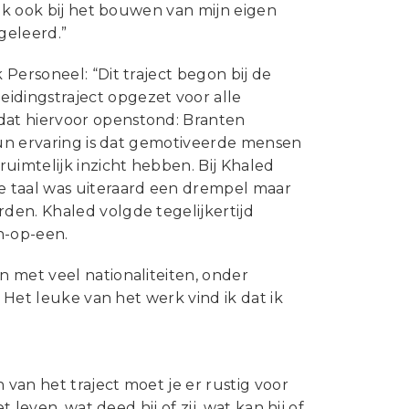
 ik ook bij het bouwen van mijn eigen
geleerd.”
Personeel: “Dit traject begon bij de
dingstraject opgezet voor alle
dat hiervoor openstond: Branten
 hun ervaring is dat gemotiveerde mensen
uimtelijk inzicht hebben. Bij Khaled
e taal was uiteraard een drempel maar
den. Khaled volgde tegelijkertijd
n-op-een.
 met veel nationaliteiten, onder
 Het leuke van het werk vind ik dat ik
 van het traject moet je er rustig voor
 leven, wat deed hij of zij, wat kan hij of