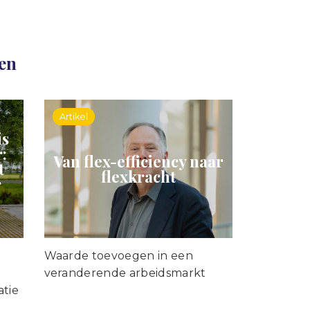
len
Artikel
is
:
Van flex-efficiency naar
t
flexkracht
r
Waarde toevoegen in een
veranderende arbeidsmarkt
atie