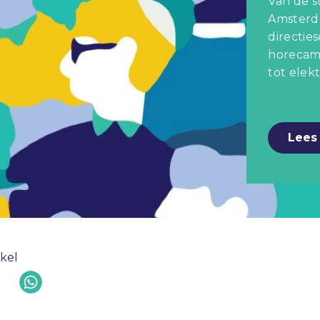
Van de s
Amsterd
directie
horecam
tot elek
Lees 
ikel