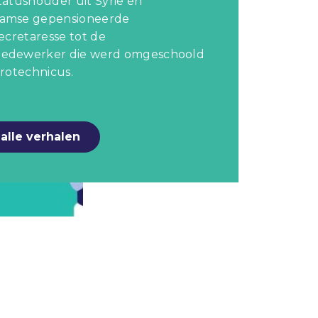
tatushouder uit Syrië en
amse gepensioneerde
secretaresse tot de
edewerker die werd omgeschoold
trotechnicus.
alle verhalen