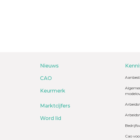
Nieuws
Kenni
Aanbest
CAO
Algemen
Keurmerk
modelo
Arbeids
Marktcijfers
Arbeids
Word lid
Bedrijfs
Cao voo