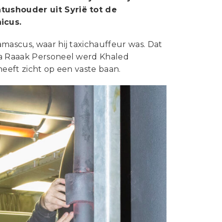
Statuten en reglementen
atushouder uit Syrië tot de
Vacatures
icus.
Vestigingen ABU-leden
mascus, waar hij taxichauffeur was. Dat
ia Raaak Personeel werd Khaled
Webshop
heeft zicht op een vaste baan.