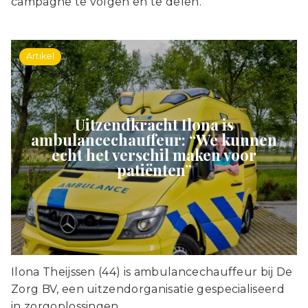
campagne te volgen en te delen.
Artikel
Uitzendkracht Ilona is
ambulancechauffeur: “We kunnen
echt het verschil maken voor
patiënten”
Ilona Theijssen (44) is ambulancechauffeur bij De
Zorg BV, een uitzendorganisatie gespecialiseerd
in zorgoplossingen.