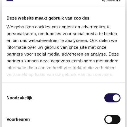
leden moeten we ook naar onszelf kijken.”
Wat is voor u de toegevoegde waarde
Deze website maakt gebruik van cookies
van het ABU-lidmaatschap?
We gebruiken cookies om content en advertenties te
personaliseren, om functies voor social media te bieden
“Mijn vorige bedrijf was tot aan de overname
en om ons websiteverkeer te analyseren. Ook delen we
geen ABU-lid. Tot voor kort had ik dus weinig
informatie over uw gebruik van onze site met onze
ervaring met de ABU. Ik ben aangenaam verrast
partners voor social media, adverteren en analyse. Deze
over de dienstverlening en vind de ABU erg
partners kunnen deze gegevens combineren met andere
laagdrempelig. Het imago dat men er vooral is
informatie die u aan ze heeft verstrekt of die ze hebben
voor de grote bedrijven is volledig onterecht. Wij
verzameld op basis van uw gebruik van hun services.
hebben veel aan hun
know how
. Als klein bedrijf
voelt het daarom toch alsof je een groot bedrijf
Toestemmingsselectie
achter je hebt staan.”
Noodzakelijk
Over welke
arbeidsmarktontwikkeling maakt u
Voorkeuren
zich het meeste zorgen?