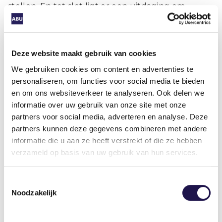
stellen. En tot slot ligt er een uitdaging om
belemmeringen in onze eigen cao’s en
belemmeringen voor intersectoraal opleiden weg
te nemen.”
Deze website maakt gebruik van cookies
Volgens de directeuren kan dit plan niet worden
We gebruiken cookies om content en advertenties te
uitgevoerd zonder actieve deelname van de
personaliseren, om functies voor social media te bieden
werkgevers uit de vijf sectoren. Zonder hen gaat
en om ons websiteverkeer te analyseren. Ook delen we
het niet lukken om de arbeidsmarktproblematiek
informatie over uw gebruik van onze site met onze
op te lossen. Rats: “Daarnaast doen we een
partners voor social media, adverteren en analyse. Deze
beroep op overheden, onderwijs- en
partners kunnen deze gegevens combineren met andere
kennisinstellingen, vakbonden en anderen. De
informatie die u aan ze heeft verstrekt of die ze hebben
uitdaging in deze krappe arbeidsmarkt is zo groot
verzameld op basis van uw gebruik van hun services.
dat we ieders hulp en kennis kunnen gebruiken.
Dat geldt dus ook voor de uitzendbranche en de
Toestemmingsselectie
specifieke kennis op het gebied van werving,
Noodzakelijk
selectie en matching. Ik nodig de branche uit om
mee te doen en te kijken hoe uitzendorganisaties