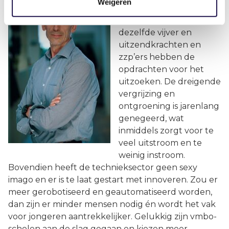
Weigeren
onder hoogspanning.
We vissen allemaal in
dezelfde vijver en
uitzendkrachten en
zzp’ers hebben de
opdrachten voor het
uitzoeken. De dreigende
vergrijzing en
ontgroening is jarenlang
genegeerd, wat
inmiddels zorgt voor te
veel uitstroom en te
weinig instroom.
Bovendien heeft de technieksector geen sexy
imago en er is te laat gestart met innoveren. Zou er
meer gerobotiseerd en geautomatiseerd worden,
dan zijn er minder mensen nodig én wordt het vak
voor jongeren aantrekkelijker. Gelukkig zijn vmbo-
scholen aan de slag gegaan en kiezen meer