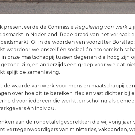
k presenteerde de Commissie
Regulering van werk
zi
idsmarkt in Nederland. Rode draad van het verhaal: e
beidsmarkt. Of in de woorden van voorzitter Borstlap: 
kt waardoor we onszelf én sociaal én economisch sch
 in onze maatschappij tussen degenen die hoog zijn
ezond zijn, en anderzijds een groep voor wie dat nie
t splijt de samenleving.
et de waarde van werk voor mens en maatschappij cent
gen over hoe dit te bereiken: flex en vast dichter bi
kerheid voor iedereen die werkt, en scholing als geme
erkgevers én individu.
enken aan de rondetafelgesprekken die wij vorig jaar
rs: vertegenwoordigers van ministeries, vakbonden, w