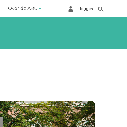
Over de ABU
Inloggen
Bestuur en ABU-bureau
Contact
Helpdesk
Inloggen Mijn ABU
Ledenregister
Ledenservice
Magazine VoorWerk
Melding doen
Over de ABU