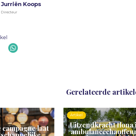
Jurriën Koops
Directeur
ikel
Gerelateerde artike
Artikel
Uitzendkracht Ilona 
 campagne laat
ambulancechauffeur
schappelijke