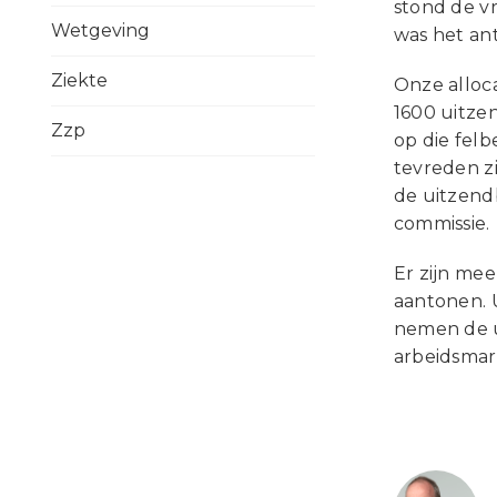
stond de v
Wetgeving
was het an
Ziekte
Onze alloca
1600 uitze
Zzp
op die fel
tevreden zi
de uitzend
commissie.
Er zijn me
aantonen. 
nemen de u
arbeidsmar