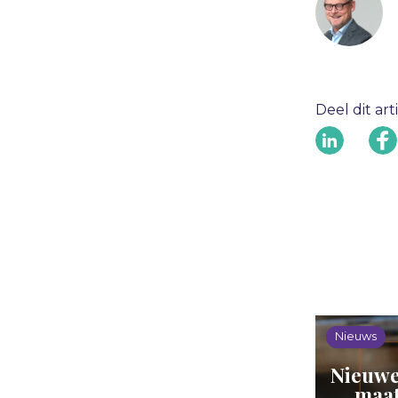
Deel dit art
Nieuws
Nieuwe
maat