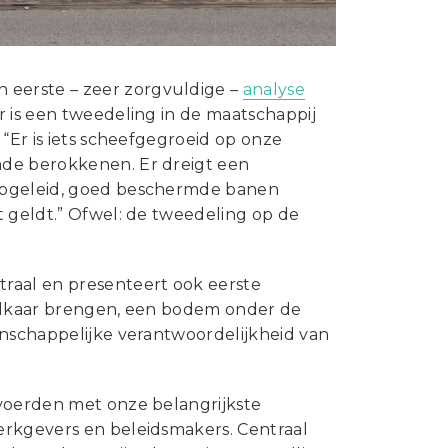
jn eerste – zeer zorgvuldige –
analyse
r is een tweedeling in de maatschappij
“Er is iets scheefgegroeid op onze
ade berokkenen. Er dreigt een
 opgeleid, goed beschermde banen
t geldt.” Ofwel: de tweedeling op de
raal en presenteert ook eerste
j elkaar brengen, een bodem onder de
enschappelijke verantwoordelijkheid van
 voerden met onze belangrijkste
erkgevers en beleidsmakers. Centraal