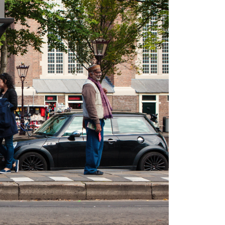
Statuten en reglementen
Vacatures
Vestigingen ABU-leden
Webshop