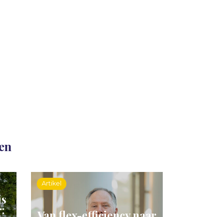
len
Artikel
is
:
Van flex-efficiency naar