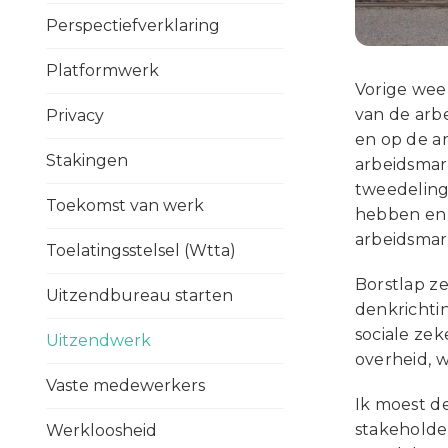
Perspectiefverklaring
Platformwerk
Vorige wee
van de arbe
Privacy
en op de ar
Stakingen
arbeidsmar
tweedeling
Toekomst van werk
hebben en g
arbeidsmark
Toelatingsstelsel (Wtta)
Borstlap z
Uitzendbureau starten
denkrichtin
sociale ze
Uitzendwerk
overheid, w
Vaste medewerkers
Ik moest d
stakeholde
Werkloosheid