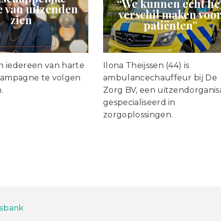
“We kunnen echt he
 van uitzenden
verschil maken voo
zien
patiënten”
 iedereen van harte
Ilona Theijssen (44) is
campagne te volgen
ambulancechauffeur bij De
.
Zorg BV, een uitzendorganis
gespecialiseerd in
zorgoplossingen.
sbank