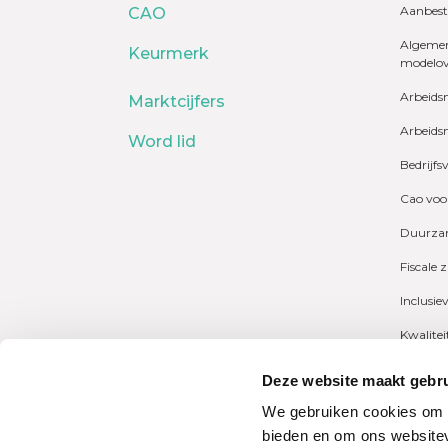
Aanbest
CAO
Algemen
Keurmerk
modelo
Arbeids
Marktcijfers
Arbeids
Word lid
Bedrijfs
Cao voo
Duurzam
Fiscale 
Inclusie
Kwalite
Marktcij
Deze website maakt gebru
Payrolli
We gebruiken cookies om c
bieden en om ons websitev
Pensioe