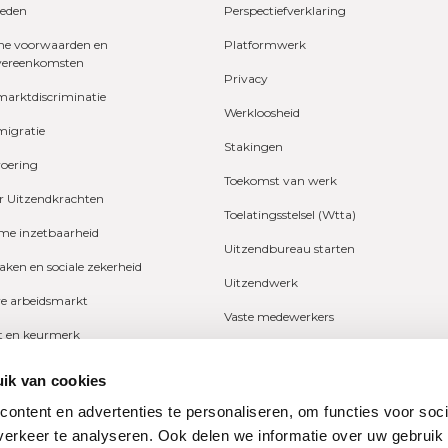
eden
Perspectiefverklaring
e voorwaarden en
Platformwerk
vereenkomsten
Privacy
marktdiscriminatie
Werkloosheid
migratie
Stakingen
voering
Toekomst van werk
r Uitzendkrachten
Toelatingsstelsel (Wtta)
e inzetbaarheid
Uitzendbureau starten
zaken en sociale zekerheid
Uitzendwerk
ve arbeidsmarkt
Vaste medewerkers
it en keurmerk
Wetgeving
fers en onderzoeken
ik van cookies
Ziekte
ng
ontent en advertenties te personaliseren, om functies voor soci
Zzp
erkeer te analyseren. Ook delen we informatie over uw gebruik
n