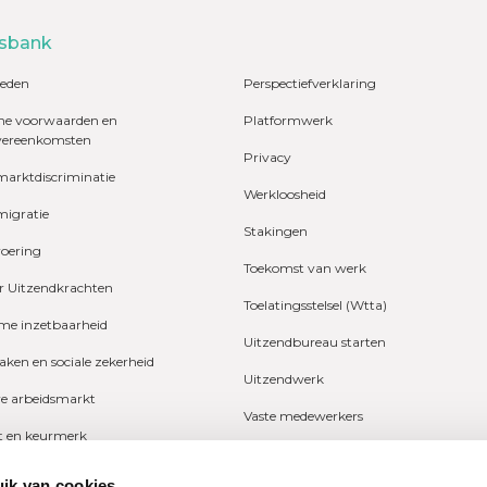
sbank
eden
Perspectiefverklaring
e voorwaarden en
Platformwerk
vereenkomsten
Privacy
marktdiscriminatie
Werkloosheid
migratie
Stakingen
voering
Toekomst van werk
r Uitzendkrachten
Toelatingsstelsel (Wtta)
e inzetbaarheid
Uitzendbureau starten
zaken en sociale zekerheid
Uitzendwerk
ve arbeidsmarkt
Vaste medewerkers
it en keurmerk
Wetgeving
fers en onderzoeken
ik van cookies