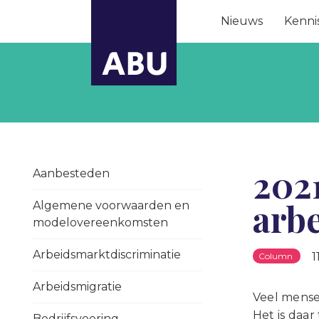
Nieuws
Kenni
2021
Aanbesteden
arb
Algemene voorwaarden en
modelovereenkomsten
Arbeidsmarktdiscriminatie
1
Column
Arbeidsmigratie
Veel mense
Het is daar
Bedrijfsvoering