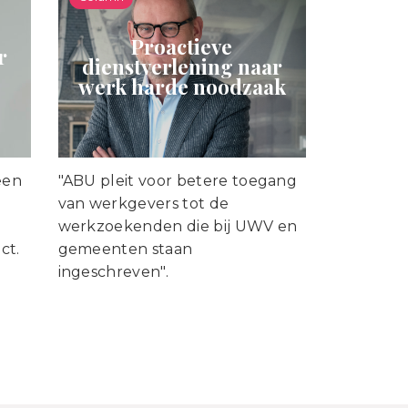
Proactieve
r
dienstverlening naar
werk harde noodzaak
een
"ABU pleit voor betere toegang
van werkgevers tot de
werkzoekenden die bij UWV en
ct.
gemeenten staan
ingeschreven".