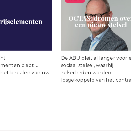
OCTAS: dromen ove
rijselementen
een nieuw stelsel
cht
De ABU pleit al langer voor 
lementen biedt u
sociaal stelsel, waarbij
j het bepalen van uw
zekerheden worden
losgekoppeld van het contra