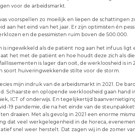
gen voor de arbeidsmarkt.
as voorspellen zo moeilijk en liepen de schattingen z
d aan het eind van het jaar. Er zijn optimisten én pes
rklozen en de pessimisten ruim boven de 500.000.
 is ingewikkeld als de patiënt nog aan het infuus ligt
 gaat het met de patiënt en hoe houdt deze zich als di
faillissementen is lager dan ooit, de werkloosheid is 
en soort huiveringwekkende stilte voor de storm.
recies mijn indruk van de arbeidsmarkt in 2021. De ba
tijd. Schaarste en oplopende werkloosheid gaan hand i
iek, ICT of onderwijs. En tegelijkertijd baanvernietigin
vid-19 pandemie, die na het einde van de steunpakket
ten draaien. Met als gevolg in 2021 een enorme misma
ng dat veel werkgelegenheid in de horeca, evenement
latief snel weer herstelt. Dat zagen wij in de zomer va