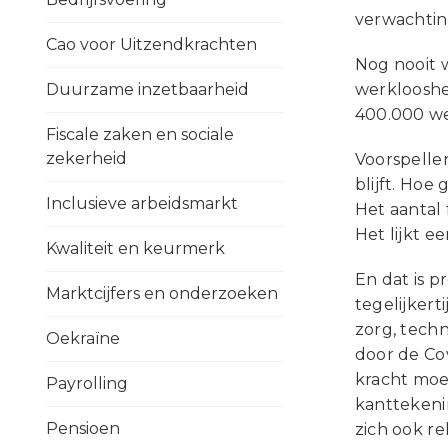
verwachtin
Cao voor Uitzendkrachten
Nog nooit w
Duurzame inzetbaarheid
werklooshei
400.000 we
Fiscale zaken en sociale
zekerheid
Voorspellen
blijft. Hoe
Inclusieve arbeidsmarkt
Het aantal 
Het lijkt e
Kwaliteit en keurmerk
En dat is p
Marktcijfers en onderzoeken
tegelijker
zorg, techn
Oekraïne
door de Co
kracht moe
Payrolling
kanttekeni
Pensioen
zich ook re