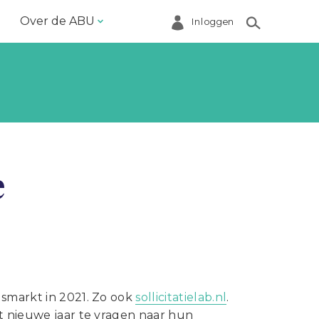
Over de ABU
Inloggen
Bestuur en ABU-bureau
Contact
Helpdesk
Inloggen Mijn ABU
e
Ledenregister
Ledenservice
Magazine VoorWerk
Melding doen
Over de ABU
dsmarkt in 2021. Zo ook
sollicitatielab.nl
.
et nieuwe jaar te vragen naar hun