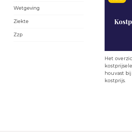
Wetgeving
Kostp
Ziekte
Zzp
Het overzi
kostprijse
houvast bi
kostprijs.