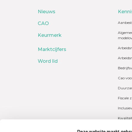
Nieuws
Kenni
Aanbest
CAO
Algemen
Keurmerk
modelo
Arbeids
Marktcijfers
Arbeids
Word lid
Bedrijfs
Cao voo
Duurzam
Fiscale 
Inclusie
Kwalite
Marktcij
Deze website maakt gebru