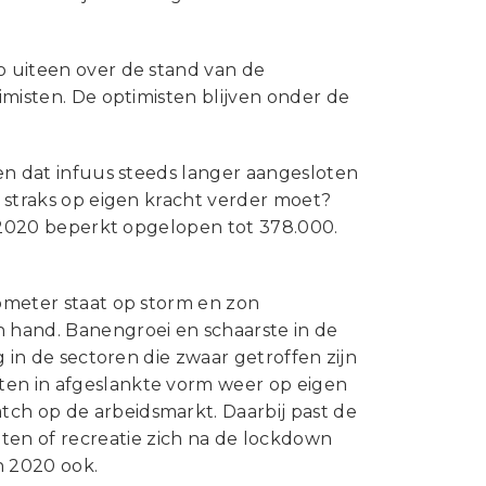
Statuten en reglementen
Vacatures
o uiteen over de stand van de
Vestigingen ABU-leden
simisten. De optimisten blijven onder de
Webshop
 en dat infuus steeds langer aangesloten
e straks op eigen kracht verder moet?
in 2020 beperkt opgelopen tot 378.000.
rometer staat op storm en zon
n hand. Banengroei en schaarste in de
g in de sectoren die zwaar getroffen zijn
ten in afgeslankte vorm weer op eigen
tch op de arbeidsmarkt. Daarbij past de
en of recreatie zich na de lockdown
n 2020 ook.